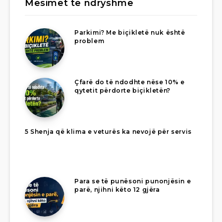
Mësimet të ndryshme
Parkimi? Me biçikletë nuk është
problem
Çfarë do të ndodhte nëse 10% e
qytetit përdorte biçikletën?
5 Shenja që klima e veturës ka nevojë për servis
Para se të punësoni punonjësin e
parë, njihni këto 12 gjëra