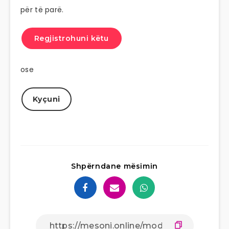
për të parë.
Regjistrohuni këtu
ose
Kyçuni
Shpërndane mësimin