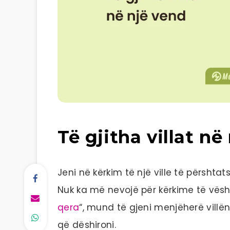
Të gjitha villat në
Jeni në kërkim të një ville të përsh
Nuk ka më nevojë për kërkime të vësh
qera
“, mund të gjeni menjëherë villë
që dëshironi.