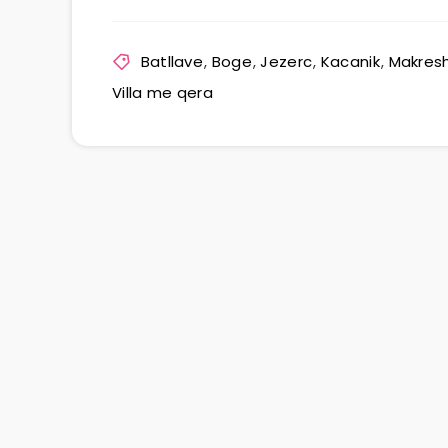
Batllave
,
Boge
,
Jezerc
,
Kacanik
,
Makres
Villa me qera