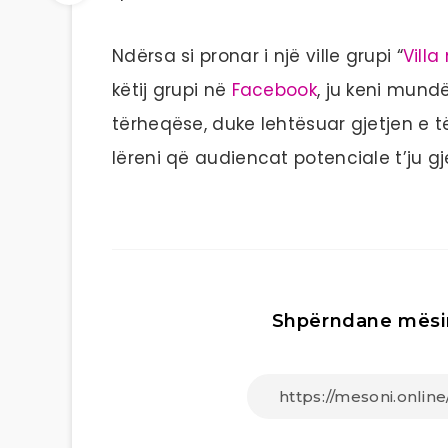
Ndërsa si pronar i një ville grupi “
Vill
këtij grupi në
Facebook
, ju keni mundë
tërheqëse, duke lehtësuar gjetjen e të
lëreni që audiencat potenciale t’ju gj
Shpërndane mësi