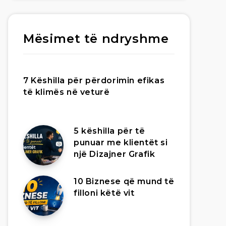
Mësimet të ndryshme
7 Këshilla për përdorimin efikas
të klimës në veturë
5 këshilla për të
punuar me klientët si
një Dizajner Grafik
10 Biznese që mund të
filloni këtë vit