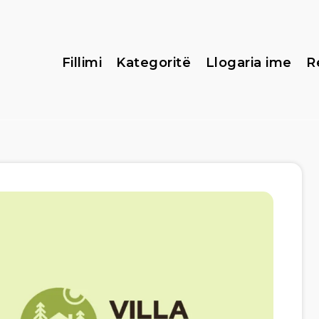
Fillimi
Kategoritë
Llogaria ime
R