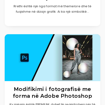
Rrethi është një nga format më themelore dhe të
fuqishme në dizajn grafik. Ai ka një simbolikë…
Modifikimi i fotografisë me
forma në Adobe Photoshop
Ky mësim është PREMIUM, duhet të regjistroheni për të