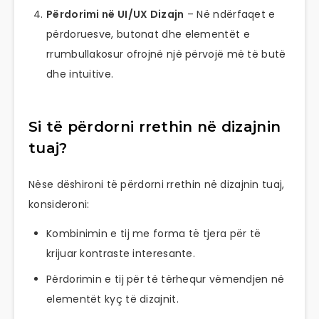
Përdorimi në UI/UX Dizajn
– Në ndërfaqet e
përdoruesve, butonat dhe elementët e
rrumbullakosur ofrojnë një përvojë më të butë
dhe intuitive.
Si të përdorni rrethin në dizajnin
tuaj?
Nëse dëshironi të përdorni rrethin në dizajnin tuaj,
konsideroni:
Kombinimin e tij me forma të tjera për të
krijuar kontraste interesante.
Përdorimin e tij për të tërhequr vëmendjen në
elementët kyç të dizajnit.