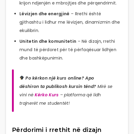
krijon ndjenjën e mbrojtjes dhe përqendrimit.
Lëvizjen dhe energjinë
– Rrethi është
gjithashtu i lidhur me lëvizjen, dinamizmin dhe
ekuilibrin.
Unitetin dhe komunitetin
– Në dizajn, rrethi
mund të përdoret për të përfaqësuar lidhjen
dhe bashkëpunimin.
Po kërkon një kurs online? Apo
dëshiron ta publikosh kursin tënd?
Mirë se
vini në
Kërko Kurs
– platforma që lidh
trajnerët me studentët!
Përdorimi i rrethit në dizajn