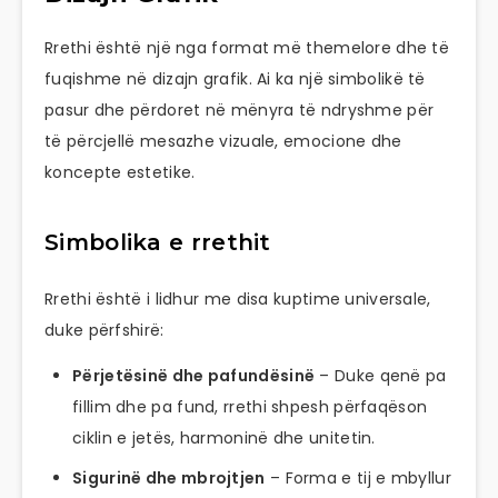
Rrethi është një nga format më themelore dhe të
fuqishme në dizajn grafik. Ai ka një simbolikë të
pasur dhe përdoret në mënyra të ndryshme për
të përcjellë mesazhe vizuale, emocione dhe
koncepte estetike.
Simbolika e rrethit
Rrethi është i lidhur me disa kuptime universale,
duke përfshirë:
Përjetësinë dhe pafundësinë
– Duke qenë pa
fillim dhe pa fund, rrethi shpesh përfaqëson
ciklin e jetës, harmoninë dhe unitetin.
Sigurinë dhe mbrojtjen
– Forma e tij e mbyllur