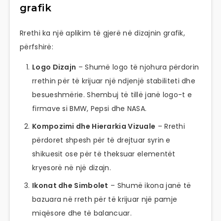
grafik
Rrethi ka një aplikim të gjerë në dizajnin grafik,
përfshirë:
Logo Dizajn
– Shumë logo të njohura përdorin
rrethin për të krijuar një ndjenjë stabiliteti dhe
besueshmërie. Shembuj të tillë janë logo-t e
firmave si BMW, Pepsi dhe NASA.
Kompozimi dhe Hierarkia Vizuale
– Rrethi
përdoret shpesh për të drejtuar syrin e
shikuesit ose për të theksuar elementët
kryesorë në një dizajn.
Ikonat dhe Simbolet
– Shumë ikona janë të
bazuara në rreth për të krijuar një pamje
miqësore dhe të balancuar.