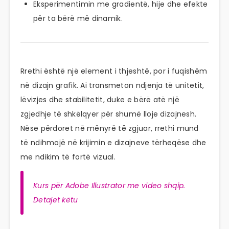
Eksperimentimin me gradientë, hije dhe efekte
për ta bërë më dinamik.
Rrethi është një element i thjeshtë, por i fuqishëm
në dizajn grafik. Ai transmeton ndjenja të unitetit,
lëvizjes dhe stabilitetit, duke e bërë atë një
zgjedhje të shkëlqyer për shumë lloje dizajnesh.
Nëse përdoret në mënyrë të zgjuar, rrethi mund
të ndihmojë në krijimin e dizajneve tërheqëse dhe
me ndikim të fortë vizual.
Kurs për Adobe Illustrator me video shqip.
Detajet këtu