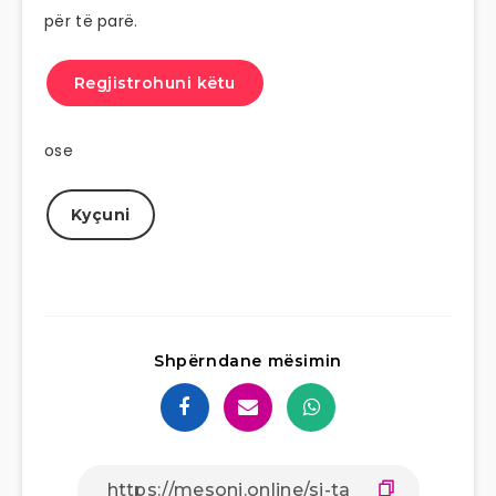
për të parë.
Regjistrohuni këtu
ose
Kyçuni
Shpërndane mësimin