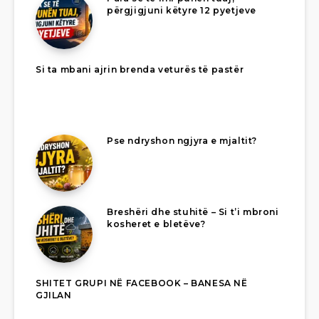
përgjigjuni këtyre 12 pyetjeve
Si ta mbani ajrin brenda veturës të pastër
Pse ndryshon ngjyra e mjaltit?
Breshëri dhe stuhitë – Si t’i mbroni
kosheret e bletëve?
SHITET GRUPI NË FACEBOOK – BANESA NË
GJILAN