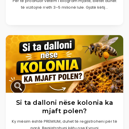
Për të prodhuar vetëm 1 kilogram mjaltë, bletët duhet
të vizitojnë rreth 3–5 milionë lule. Gjatë këtij…
Si ta dalloni nëse kolonia ka
mjaft polen?
Ky mësim është PREMIUM, duhet të regjistroheni për të
parë. Regjistrohuni këtu ose Kyçuni