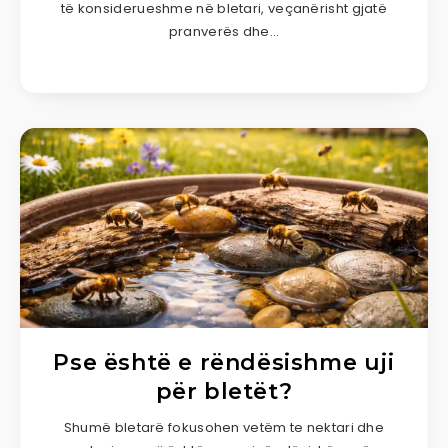
të konsiderueshme në bletari, veçanërisht gjatë
pranverës dhe…
Pse është e rëndësishme uji
për bletët?
Shumë bletarë fokusohen vetëm te nektari dhe