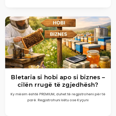
Bletaria si hobi apo si biznes –
cilën rrugë të zgjedhësh?
Ky mësim është PREMIUM, duhet të regjistroheni për të
parë. Regjistrohuni këtu ose Kyçuni