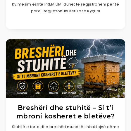
Ky mësim është PREMIUM, duhet të regjistroheni për të
parë. Regjistrohuni këtu ose Kyçuni
Breshëri dhe stuhitë – Si t’i
mbroni kosheret e bletëve?
Stuhitë e forta dhe breshëri mund të shkaktojnë dëme