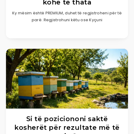
kohë të thata
Ky mësim është PREMIUM, duhet të regjistroheni për të
parë. Regjistrohuni këtu ose Kyçuni
Si të poziciononi saktë
kosherët për rezultate më të