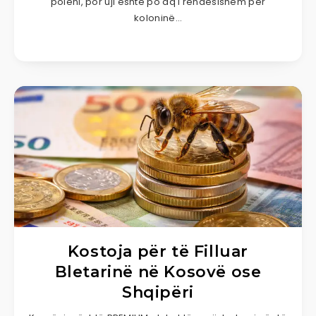
poleni, por uji është po aq i rëndësishëm për
koloninë…
Kostoja për të Filluar
Bletarinë në Kosovë ose
Shqipëri