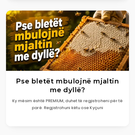
Pse bletët mbulojnë mjaltin
me dyllë?
Ky mësim është PREMIUM, duhet të regjistroheni për të
parë. Regjistrohuni këtu ose Kyçuni