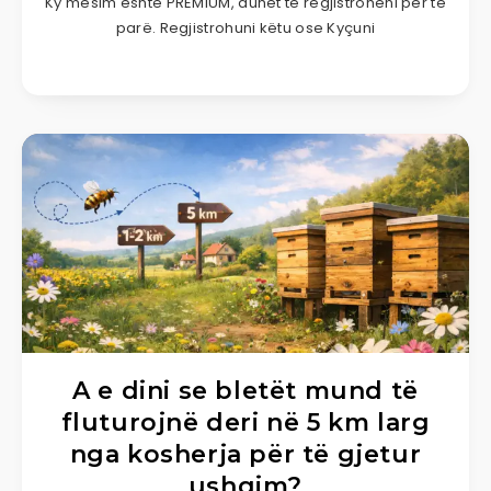
Ky mësim është PREMIUM, duhet të regjistroheni për të
parë. Regjistrohuni këtu ose Kyçuni
A e dini se bletët mund të
fluturojnë deri në 5 km larg
nga kosherja për të gjetur
ushqim?