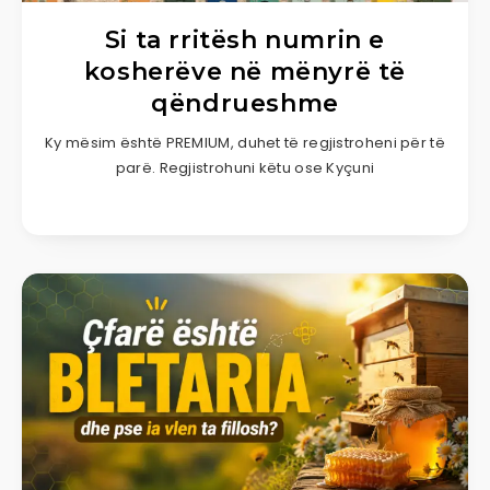
Si ta rritësh numrin e
kosherëve në mënyrë të
qëndrueshme
Ky mësim është PREMIUM, duhet të regjistroheni për të
parë. Regjistrohuni këtu ose Kyçuni