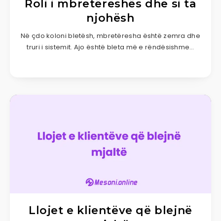
Roli i mbretëreshës dhe si ta
njohësh
Në çdo koloni bletësh, mbretëresha është zemra dhe
truri i sistemit. Ajo është bleta më e rëndësishme…
Llojet e klientëve që blejnë