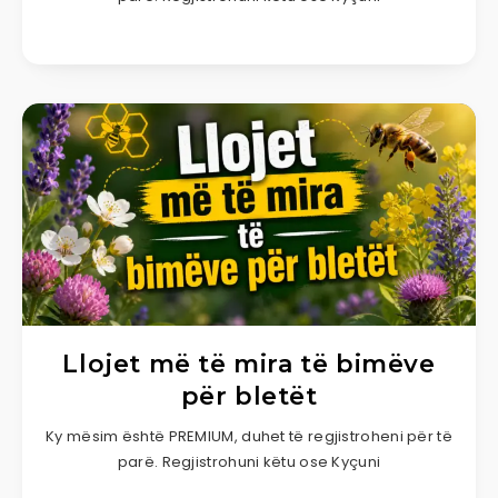
Llojet më të mira të bimëve
për bletët
Ky mësim është PREMIUM, duhet të regjistroheni për të
parë. Regjistrohuni këtu ose Kyçuni