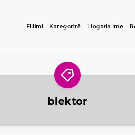
Fillimi
Kategoritë
Llogaria ime
R
blektor