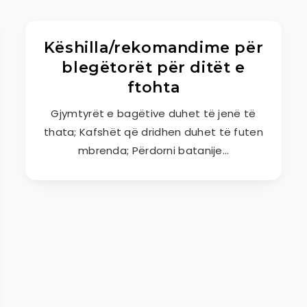
Këshilla/rekomandime për
blegëtorët për ditët e
ftohta
Gjymtyrët e bagëtive duhet të jenë të
thata; Kafshët që dridhen duhet të futen
mbrenda; Përdorni batanije…