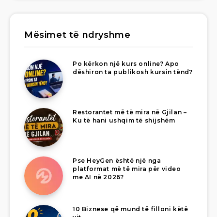
Mësimet të ndryshme
Po kërkon një kurs online? Apo
dëshiron ta publikosh kursin tënd?
Restorantet më të mira në Gjilan –
Ku të hani ushqim të shijshëm
Pse HeyGen është një nga
platformat më të mira për video
me AI në 2026?
10 Biznese që mund të filloni këtë