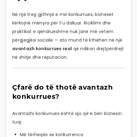
Në një treg gjithnjë e më konkurrues, bizneset
kërkojnë mënyra për t’u dalluar. Riciklimi dhe
praktikat e qëndrueshme nuk janë më vetëm
përgjegjësi sociale — ato mund të kthehen në një
avantazh konkurrues real
që ndikon drejtpërdrejt
në shitje dhe reputacion.
Çfarë do të thotë avantazh
konkurrues?
Avantazhi konkurrues është ajo që e bën biznesin
tuaj:
Më tërheqës se konkurrenca