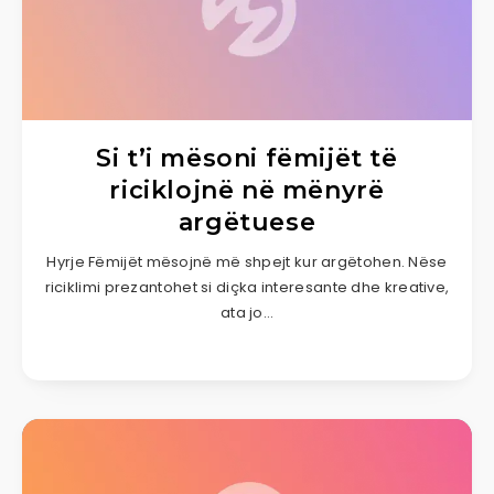
Si t’i mësoni fëmijët të
riciklojnë në mënyrë
argëtuese
Hyrje Fëmijët mësojnë më shpejt kur argëtohen. Nëse
riciklimi prezantohet si diçka interesante dhe kreative,
ata jo…