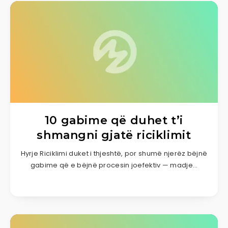
10 gabime që duhet t’i
shmangni gjatë riciklimit
Hyrje Riciklimi duket i thjeshtë, por shumë njerëz bëjnë
gabime që e bëjnë procesin joefektiv — madje…