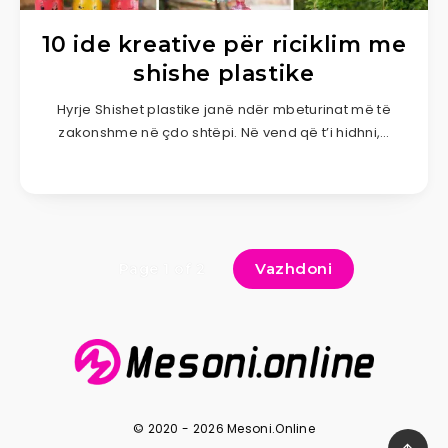
10 ide kreative për riciklim me
shishe plastike
Hyrje Shishet plastike janë ndër mbeturinat më të
zakonshme në çdo shtëpi. Në vend që t’i hidhni,…
Vazhdoni
Page 1 of 2
© 2020 - 2026 Mesoni.Online