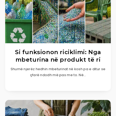
Si funksionon riciklimi: Nga
mbeturina në produkt të ri
Shumë njerëz hedhin mbeturinat në kosh pa e ditur se
çfarë ndodh më pas me to. Në…