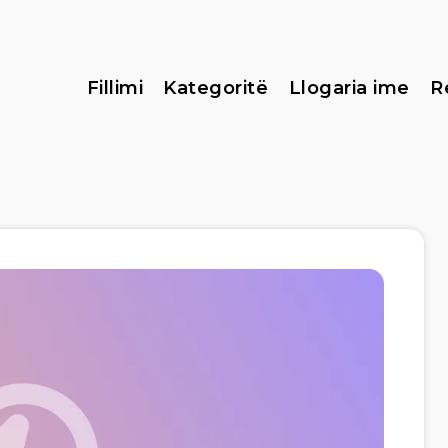
Fillimi
Kategoritë
Llogaria ime
R