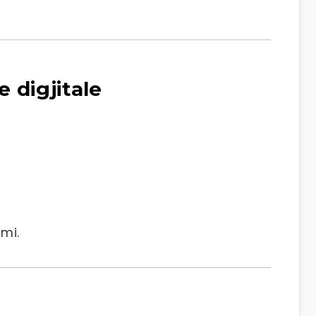
 digjitale
imi.