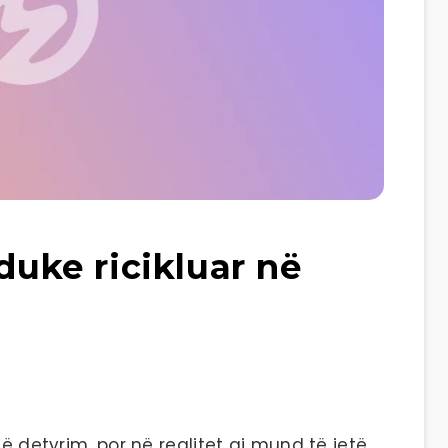
 duke ricikluar në
jë detyrim, por në realitet ai mund të jetë