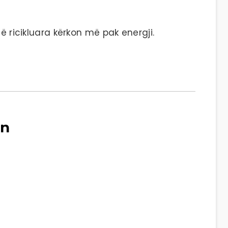
të ricikluara kërkon më pak energji.
in