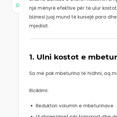
një mënyrë efektive për të ulur kost
biznesi juaj mund të kursejë para dhe
mjedisit.
1. Ulni kostot e mbetu
Sa më pak mbeturina të hidhni, aq m
Riciklimi:
Redukton volumin e mbeturinave
Ul shpenzimet për transport dhe d