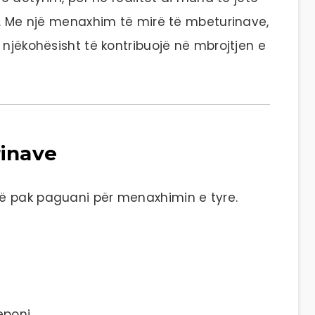
ot. Me një menaxhim të mirë të mbeturinave,
 njëkohësisht të kontribuojë në mbrojtjen e
rinave
ë pak paguani për menaxhimin e tyre.
eponi