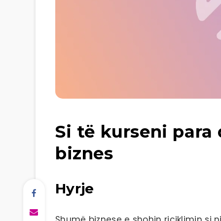
Si të kurseni para
biznes
Hyrje
Shumë biznese e shohin riciklimin si n