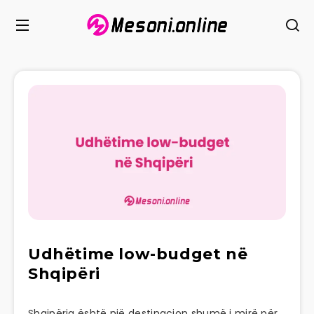
Udhëtime low-budget në
Shqipëri
Shqipëria është një destinacion shumë i mirë për