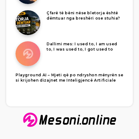
Çfarë të bëni nëse bletorja është
dëmtuar nga breshëri ose stuhia?
Dallimi mes: I used to, I am used
to, I was used to, I got used to
Playground AI – Mjeti që po ndryshon mënyrën se
si krijohen dizajnet me Inteligjencë Artificiale