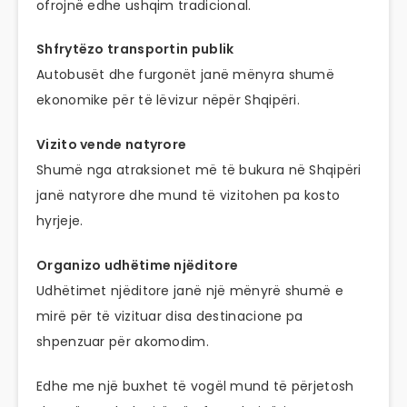
ofrojnë edhe ushqim tradicional.
Shfrytëzo transportin publik
Autobusët dhe furgonët janë mënyra shumë
ekonomike për të lëvizur nëpër Shqipëri.
Vizito vende natyrore
Shumë nga atraksionet më të bukura në Shqipëri
janë natyrore dhe mund të vizitohen pa kosto
hyrjeje.
Organizo udhëtime njëditore
Udhëtimet njëditore janë një mënyrë shumë e
mirë për të vizituar disa destinacione pa
shpenzuar për akomodim.
Edhe me një buxhet të vogël mund të përjetosh