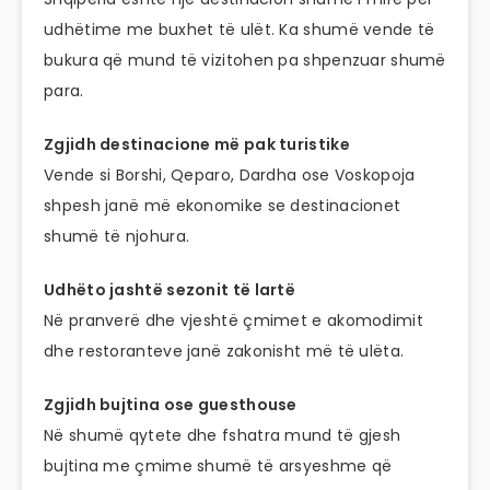
udhëtime me buxhet të ulët. Ka shumë vende të
bukura që mund të vizitohen pa shpenzuar shumë
para.
Zgjidh destinacione më pak turistike
Vende si Borshi, Qeparo, Dardha ose Voskopoja
shpesh janë më ekonomike se destinacionet
shumë të njohura.
Udhëto jashtë sezonit të lartë
Në pranverë dhe vjeshtë çmimet e akomodimit
dhe restoranteve janë zakonisht më të ulëta.
Zgjidh bujtina ose guesthouse
Në shumë qytete dhe fshatra mund të gjesh
bujtina me çmime shumë të arsyeshme që