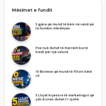
Mësimet e fundit
5 gjëra që mund të bëni në vend që
ta humbni mbrëmjen
Pse nuk duhet të marrësh kurrë
kredi për një veturë
10 Biznese që mund të filloni këtë
vit
5 Llojet kryesore të marketingut që
çdo biznes duhet t’i njohë