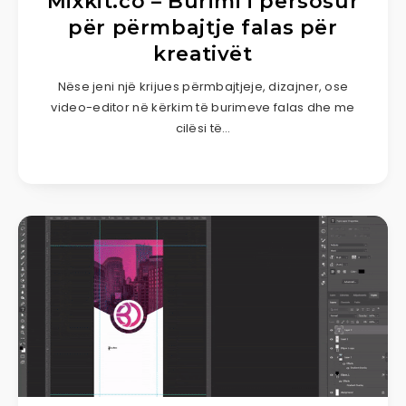
Mixkit.co – Burimi i përsosur
për përmbajtje falas për
kreativët
Nëse jeni një krijues përmbajtjeje, dizajner, ose
video-editor në kërkim të burimeve falas dhe me
cilësi të…