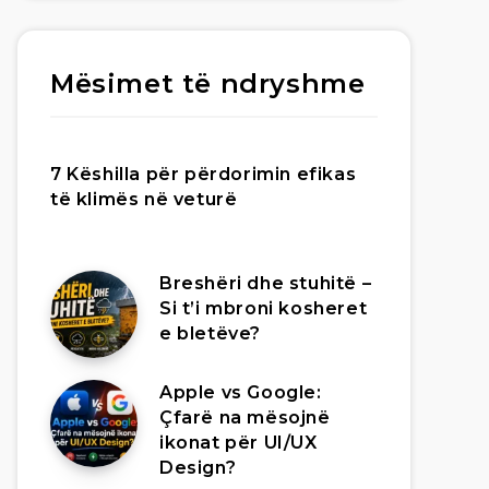
Mësimet të ndryshme
7 Këshilla për përdorimin efikas
të klimës në veturë
Breshëri dhe stuhitë –
Si t’i mbroni kosheret
e bletëve?
Apple vs Google:
Çfarë na mësojnë
ikonat për UI/UX
Design?