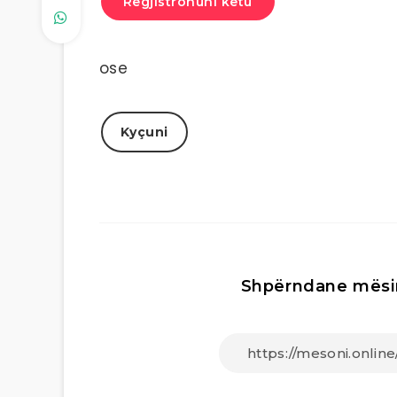
Regjistrohuni këtu
ose
Kyçuni
Shpërndane mësi