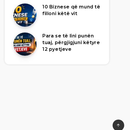
10 Biznese që mund të
filloni këtë vit
Para se të lini punën
tuaj, përgjigjuni këtyre
12 pyetjeve