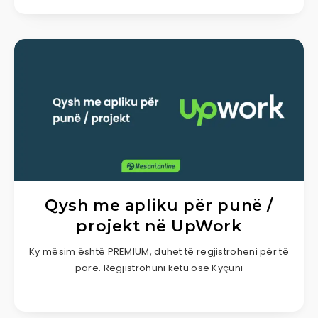
Qysh me apliku për punë /
projekt në UpWork
Ky mësim është PREMIUM, duhet të regjistroheni për të
parë. Regjistrohuni këtu ose Kyçuni