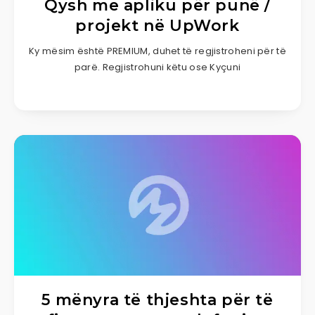
Qysh me apliku për punë /
projekt në UpWork
Ky mësim është PREMIUM, duhet të regjistroheni për të
parë. Regjistrohuni këtu ose Kyçuni
5 mënyra të thjeshta për të