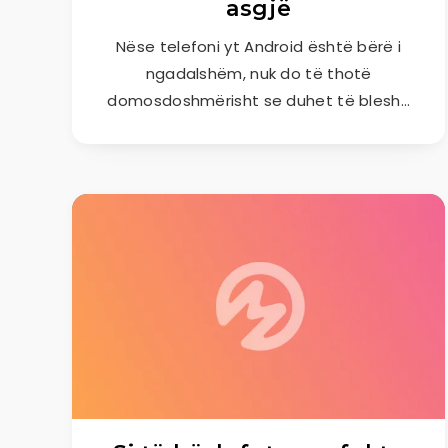
asgjë
Nëse telefoni yt Android është bërë i
ngadalshëm, nuk do të thotë
domosdoshmërisht se duhet të blesh…