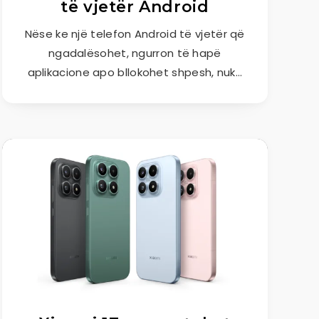
të vjetër Android
Nëse ke një telefon Android të vjetër që
ngadalësohet, ngurron të hapë
aplikacione apo bllokohet shpesh, nuk…