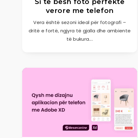
Si të bësh foto perfekte
verore me telefon
Vera është sezoni ideal për fotografi –
dritë e fortë, ngjyra të gjalla dhe ambiente
të bukura….