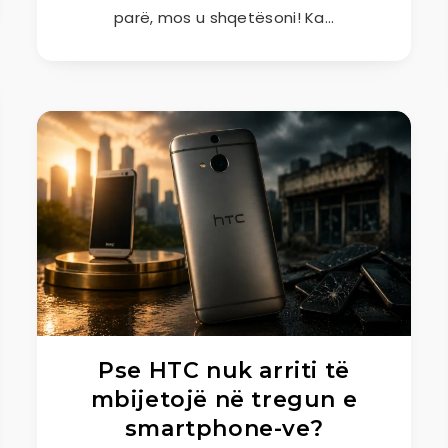
parë, mos u shqetësoni! Ka…
Pse HTC nuk arriti të
mbijetojë në tregun e
smartphone-ve?