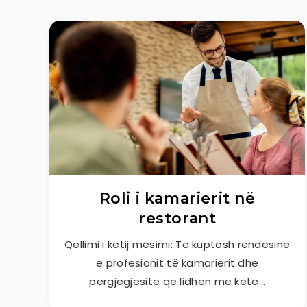
Roli i kamarierit në
restorant
Qëllimi i këtij mësimi: Të kuptosh rëndësinë
e profesionit të kamarierit dhe
përgjegjësitë që lidhen me këtë…