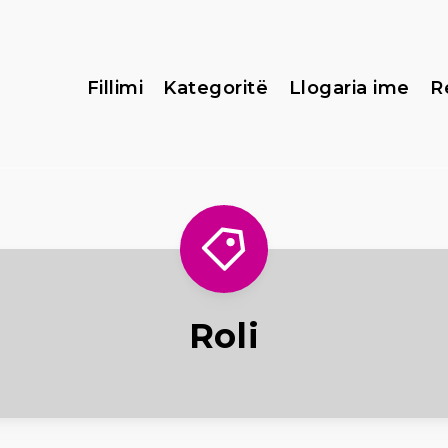
Fillimi
Kategoritë
Llogaria ime
R
Roli