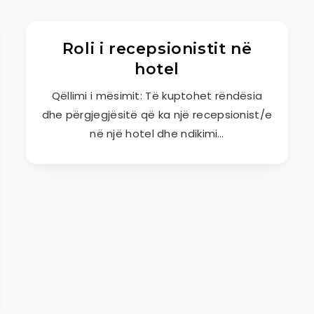
Roli i recepsionistit në
hotel
Qëllimi i mësimit: Të kuptohet rëndësia
dhe përgjegjësitë që ka një recepsionist/e
në një hotel dhe ndikimi…