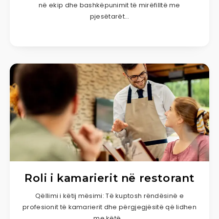
në ekip dhe bashkëpunimit të mirëfilltë me
pjesëtarët…
Roli i kamarierit në restorant
Qëllimi i këtij mësimi: Të kuptosh rëndësinë e
profesionit të kamarierit dhe përgjegjësitë që lidhen
me këtë…