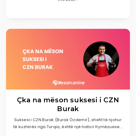
Çka na mëson suksesi i CZN
Burak
Suksesi i CZN Burak (Burak Özdemir), shefit të njohur
të kuzhinës nga Turqia, është një histori frymëzuese…