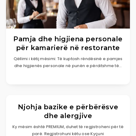
Pamja dhe higjiena personale
për kamarierë në restorante
Qëllimi i këtij mësimi: Të kuptosh rëndësinë e pamjes
dhe higjienës personale në punën e përditshme të…
Njohja bazike e përbërësve
dhe alergjive
Ky mësim është PREMIUM, duhet të regjistroheni për të
parë. Regjistrohuni këtu ose Kyçuni