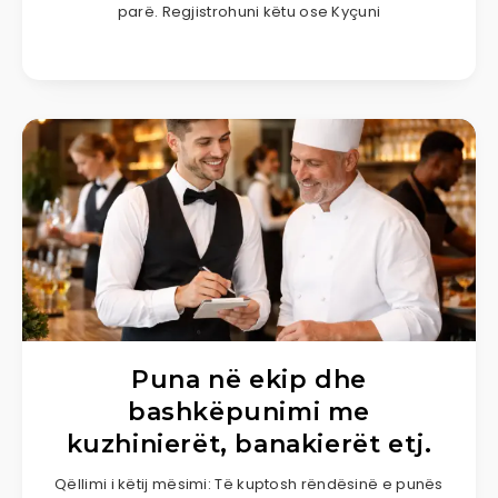
parë. Regjistrohuni këtu ose Kyçuni
Puna në ekip dhe
bashkëpunimi me
kuzhinierët, banakierët etj.
Qëllimi i këtij mësimi: Të kuptosh rëndësinë e punës