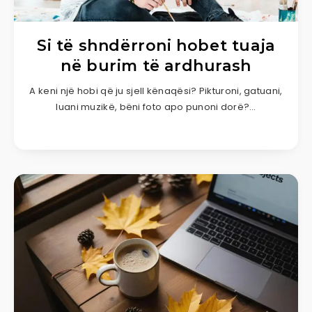
Si të shndërroni hobet tuaja
në burim të ardhurash
A keni një hobi që ju sjell kënaqësi? Pikturoni, gatuani,
luani muzikë, bëni foto apo punoni dorë?…