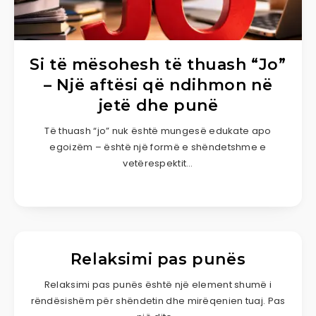
Si të mësohesh të thuash “Jo”
– Një aftësi që ndihmon në
jetë dhe punë
Të thuash “jo” nuk është mungesë edukate apo
egoizëm – është një formë e shëndetshme e
vetërespektit…
Relaksimi pas punës
Relaksimi pas punës është një element shumë i
rëndësishëm për shëndetin dhe mirëqenien tuaj. Pas