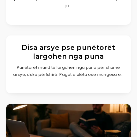
ju…
Disa arsye pse punëtorët
largohen nga puna
Punëtorët mund të largohen nga puna për shumë
arsye, duke përfshirë: Pagat e ulëta ose mungesa e…