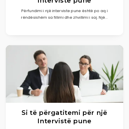
intervistë pune
Përfundimi i një interviste pune është po aq i
rëndësishëm sa fillimi dhe zhvillimi i saj. Një…
Si të përgatitemi për një
Intervistë pune