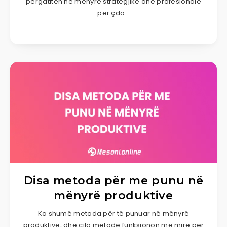
përgatiten në mënyrë strategjike dhe profesionale
për çdo…
Disa metoda për me punu në
mënyrë produktive
Ka shumë metoda për të punuar në mënyrë
produktive, dhe cila metodë funksionon më mirë për