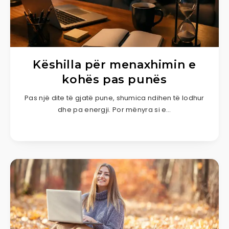
Këshilla për menaxhimin e
kohës pas punës
Pas një dite të gjatë pune, shumica ndihen të lodhur
dhe pa energji. Por mënyra si e…