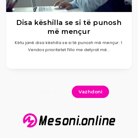
Disa këshilla se si të punosh
më mençur
Këtu janë disa këshilla se si të punosh më mençur: 1.
Vendos prioritetet Fillo me detyrat më…
Vazhdoni
Page 1 of 3