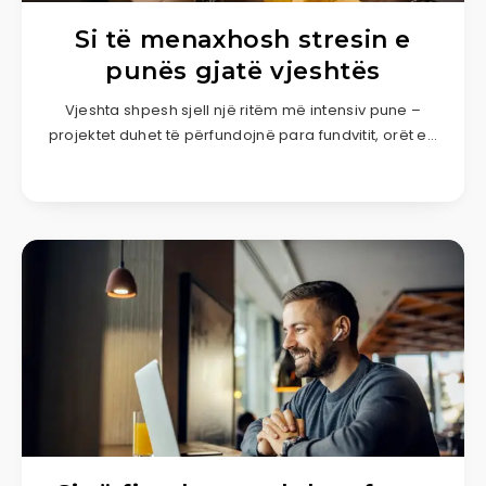
Si të menaxhosh stresin e
punës gjatë vjeshtës
Vjeshta shpesh sjell një ritëm më intensiv pune –
projektet duhet të përfundojnë para fundvitit, orët e…