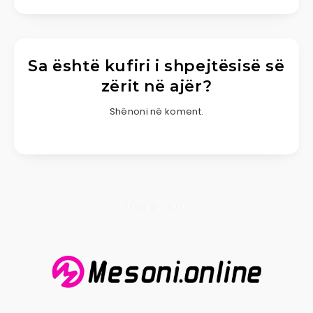
Sa është kufiri i shpejtësisë së
zërit në ajër?
Shënoni në koment.
Page 1 of 1