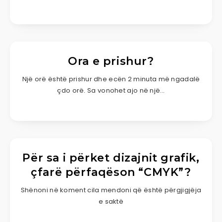
Ora e prishur?
Një orë është prishur dhe ecën 2 minuta më ngadalë
çdo orë. Sa vonohet ajo në një…
Për sa i përket dizajnit grafik,
çfarë përfaqëson “CMYK”?
Shënoni në koment cila mendoni që është përgjigjëja
e saktë