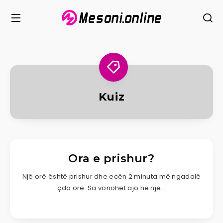
Kuiz
Ora e prishur?
Një orë është prishur dhe ecën 2 minuta më ngadalë
çdo orë. Sa vonohet ajo në një…