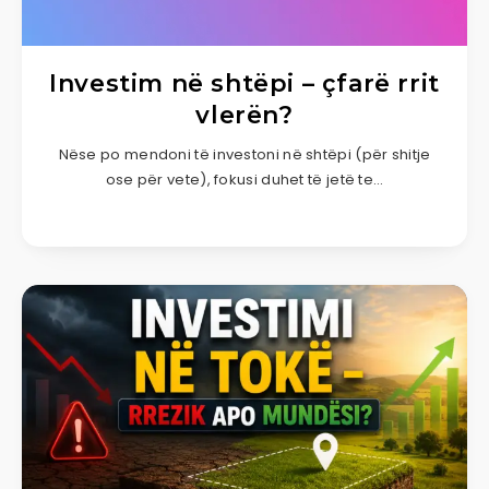
Investim në shtëpi – çfarë rrit
vlerën?
Nëse po mendoni të investoni në shtëpi (për shitje
ose për vete), fokusi duhet të jetë te…