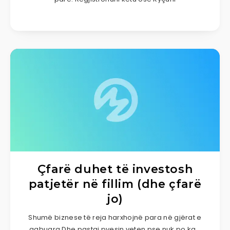
Çfarë duhet të investosh
patjetër në fillim (dhe çfarë
jo)
Shumë biznese të reja harxhojnë para në gjërat e
gabuara.Dhe pastaj pyesin veten pse nuk po ka…