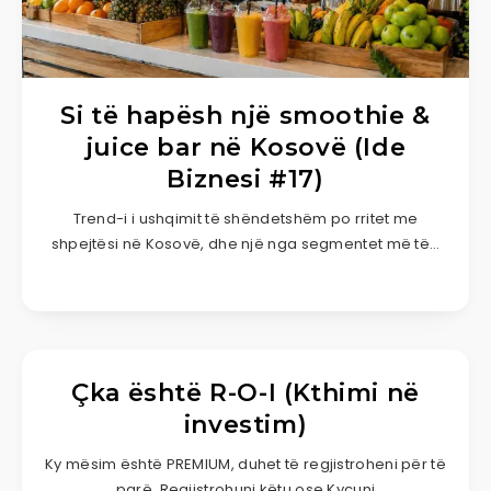
Si të hapësh një smoothie &
juice bar në Kosovë (Ide
Biznesi #17)
Trend-i i ushqimit të shëndetshëm po rritet me
shpejtësi në Kosovë, dhe një nga segmentet më të…
Çka është R-O-I (Kthimi në
investim)
Ky mësim është PREMIUM, duhet të regjistroheni për të
parë. Regjistrohuni këtu ose Kyçuni