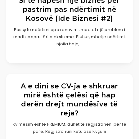
Si të hapësh një biznes për
pastrim pas ndërtimit në
Kosovë (Ide Biznesi #2)
Pas çdo ndërtimi apo renovimi, mbetet një problem i
madh: papastërtia ekstreme. Pluhur, mbetje ndërtimi,
njolla boje,…
A e dini se CV-ja e shkruar
mirë është çelësi që hap
derën drejt mundësive të
reja?
Ky mësim është PREMIUM, duhet të regjistroheni për të
parë. Regjistrohuni këtu ose Kyçuni