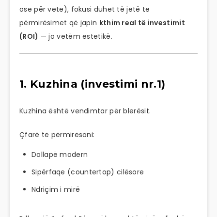
ose për vete), fokusi duhet të jetë te
përmirësimet që japin
kthim real të investimit
(ROI)
— jo vetëm estetikë.
1. Kuzhina (investimi nr.1)
Kuzhina është vendimtar për blerësit.
Çfarë të përmirësoni:
Dollapë modern
Sipërfaqe (countertop) cilësore
Ndriçim i mirë