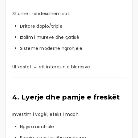
Shumë i rëndësishëm sot.
Dritare dopio/triple
Izolim i mureve dhe çatisë
Sisteme moderne ngrohjeje
Ul kostot → rrit interesin e blerësve
4. Lyerje dhe pamje e freskët
Investim i vogël, efekt i madh.
Ngjyra neutrale
Pamje e pastër dhe moderne