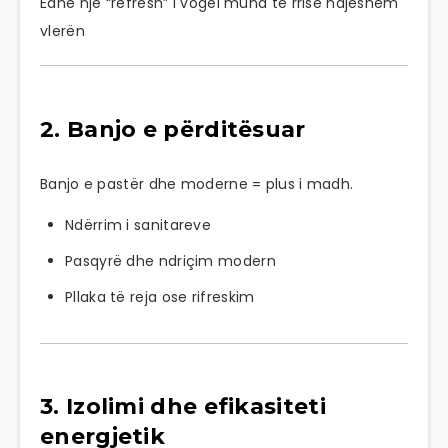
Edhe një “refresh” i vogël mund të rrisë ndjeshëm
vlerën
2. Banjo e përditësuar
Banjo e pastër dhe moderne = plus i madh.
Ndërrim i sanitareve
Pasqyrë dhe ndriçim modern
Pllaka të reja ose rifreskim
3. Izolimi dhe efikasiteti
energjetik