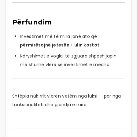
Përfundim
Investimet më të mira janë ato që
përmirësojnë jetesën + ulin kostot
Ndryshimet e vogla, të zgjuara shpesh japin
më shumë vlerë se investimet e mëdha
Shtëpia nuk rrit vlerën vetëm nga luksi — por nga
funksionaliteti dhe gjendja e mirë.