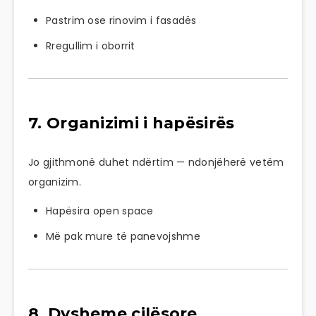
Pastrim ose rinovim i fasadës
Rregullim i oborrit
7. Organizimi i hapësirës
Jo gjithmonë duhet ndërtim — ndonjëherë vetëm
organizim.
Hapësira open space
Më pak mure të panevojshme
8. Dysheme cilësore