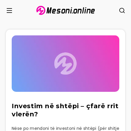
Investim në shtëpi – çfarë rrit
vlerën?
Nëse po mendoni të investoni në shtëpi (për shitje