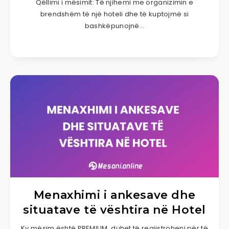
Qëllimi i mësimit: Të njihemi me organizimin e
brendshëm të një hoteli dhe të kuptojmë si
bashkëpunojnë…
Menaxhimi i ankesave dhe
situatave të vështira në Hotel
Ky mësim është PREMIUM, duhet të regjistroheni për të