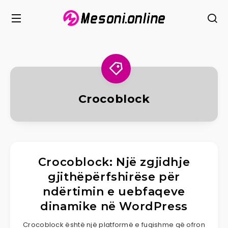
​Crocoblock
​Crocoblock: Një zgjidhje
gjithëpërfshirëse për
ndërtimin e uebfaqeve
dinamike në WordPress
Crocoblock është një platformë e fuqishme që ofron