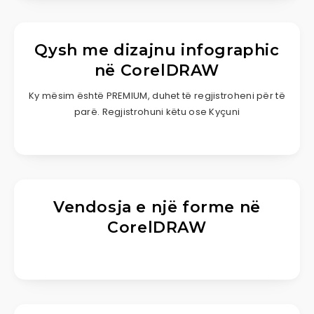
Qysh me dizajnu infographic
në CorelDRAW
Ky mësim është PREMIUM, duhet të regjistroheni për të
parë. Regjistrohuni këtu ose Kyçuni
Vendosja e një forme në
CorelDRAW