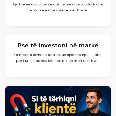
Kjo thënie na kujton se dallimi mes një produkti dhe
një marke është shumë më i thellë…
Pse të investoni në markë
Ka miliona biznese që konkurrojnë me njëri-tjetrin,
por kur një biznes kthehet në një markë, ai hyn…