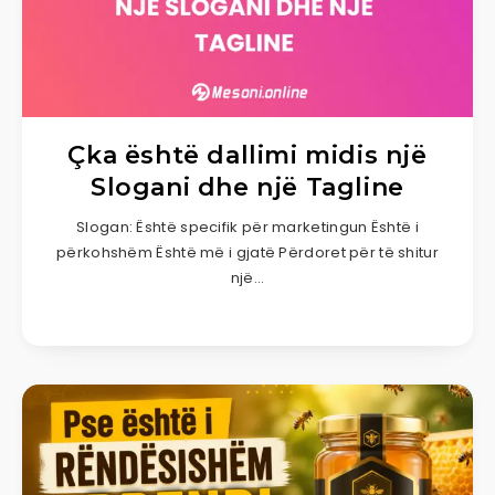
Çka është dallimi midis një
Slogani dhe një Tagline
Slogan: Është specifik për marketingun Është i
përkohshëm Është më i gjatë Përdoret për të shitur
një…