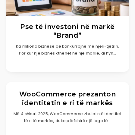
Pse të investoni në markë
“Brand”
Ka miliona biznese që konkurrojnë me njëri-tjetrin.
Por kur një biznes kthehet në një markë, ai hyn…
WooCommerce prezanton
identitetin e ri të markës
Më 4 shkurt 2025, WooCommerce zbuloi një identitet
të ri të markës, duke përfshirë një logo të…