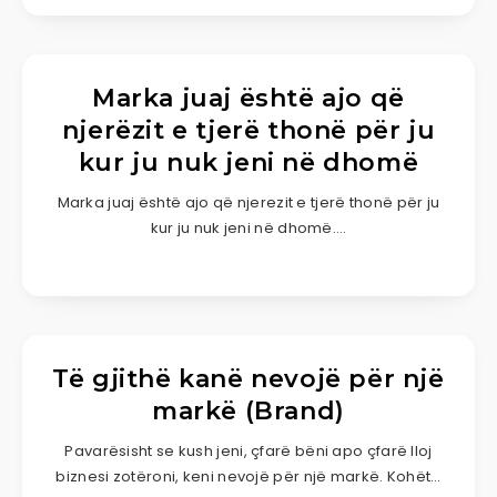
Marka juaj është ajo që
njerëzit e tjerë thonë për ju
kur ju nuk jeni në dhomë
Marka juaj është ajo që njerezit e tjerë thonë për ju
kur ju nuk jeni në dhomë….
Të gjithë kanë nevojë për një
markë (Brand)
Pavarësisht se kush jeni, çfarë bëni apo çfarë lloj
biznesi zotëroni, keni nevojë për një markë. Kohët…