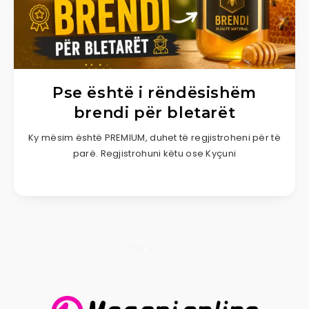
Pse është i rëndësishëm
brendi për bletarët
Ky mësim është PREMIUM, duhet të regjistroheni për të
parë. Regjistrohuni këtu ose Kyçuni
Page 1 of 1