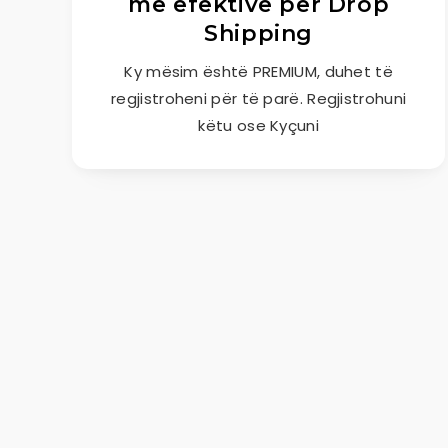
më efektive për Drop
Shipping
Ky mësim është PREMIUM, duhet të
regjistroheni për të parë. Regjistrohuni
këtu ose Kyçuni