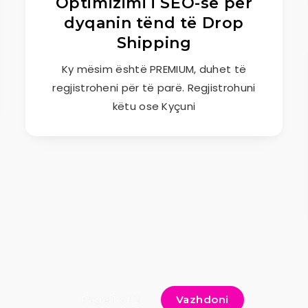
Optimizimi i SEO-së për
dyqanin tënd të Drop
Shipping
Ky mësim është PREMIUM, duhet të
regjistroheni për të parë. Regjistrohuni
këtu ose Kyçuni
Vazhdoni
Page 1 of 2