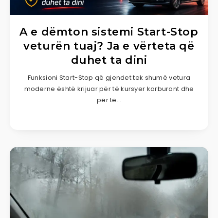
A e dëmton sistemi Start-Stop
veturën tuaj? Ja e vërteta që
duhet ta dini
Funksioni Start-Stop që gjendet tek shumë vetura
moderne është krijuar për të kursyer karburant dhe
për të…