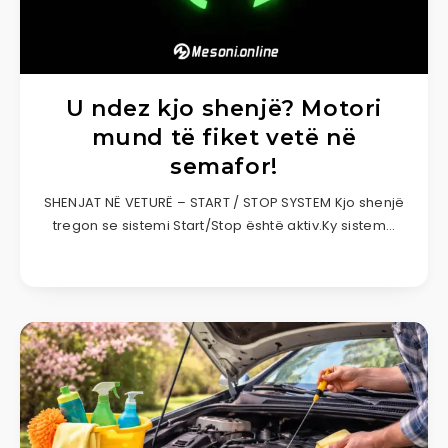
U ndez kjo shenjë? Motori
mund të fiket vetë në
semafor!
SHENJAT NË VETURË – START / STOP SYSTEM Kjo shenjë
tregon se sistemi Start/Stop është aktiv.Ky sistem…