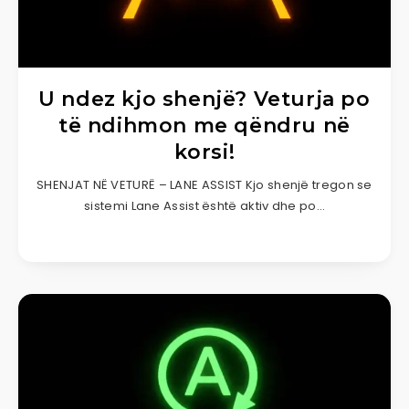
U ndez kjo shenjë? Veturja po
të ndihmon me qëndru në
korsi!
SHENJAT NË VETURË – LANE ASSIST Kjo shenjë tregon se
sistemi Lane Assist është aktiv dhe po…