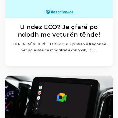
U ndez ECO? Ja çfarë po
ndodh me veturën tënde!
SHENJAT NË VETURË – ECO MODE Kjo shenjë tregon se
vetura është në modalitet ekonomik, i cili…