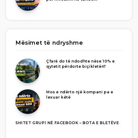
Mësimet të ndryshme
Çfarë do të ndodhte nëse 10% e
qytetit përdorte biçikletën?
Mos e ndërto një kompani pa e
lexuar këtë
SHITET GRUPI NË FACEBOOK – BOTA E BLETËVE