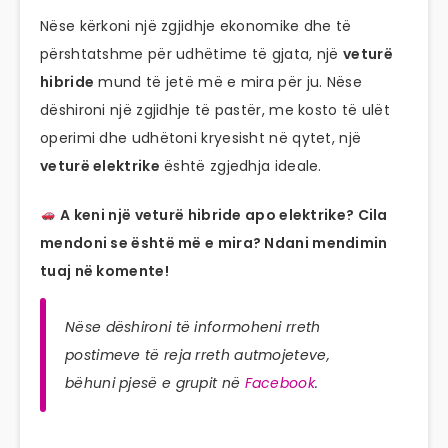
Nëse kërkoni një zgjidhje ekonomike dhe të
përshtatshme për udhëtime të gjata, një
veturë
hibride
mund të jetë më e mira për ju. Nëse
dëshironi një zgjidhje të pastër, me kosto të ulët
operimi dhe udhëtoni kryesisht në qytet, një
veturë elektrike
është zgjedhja ideale.
A keni një veturë hibride apo elektrike? Cila
mendoni se është më e mira? Ndani mendimin
tuaj në komente!
Nëse dëshironi të informoheni rreth
postimeve të reja rreth autmojeteve,
bëhuni pjesë e grupit në
Facebook
.