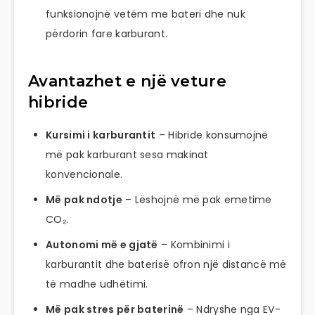
funksionojnë vetëm me bateri dhe nuk
përdorin fare karburant.
Avantazhet e një veture
hibride
Kursimi i karburantit
– Hibride konsumojnë
më pak karburant sesa makinat
konvencionale.
Më pak ndotje
– Lëshojnë më pak emetime
CO₂.
Autonomi më e gjatë
– Kombinimi i
karburantit dhe baterisë ofron një distancë më
të madhe udhëtimi.
Më pak stres për baterinë
– Ndryshe nga EV-