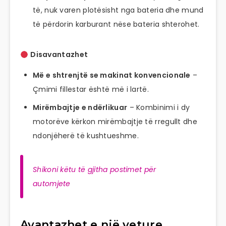
të, nuk varen plotësisht nga bateria dhe mund
të përdorin karburant nëse bateria shterohet.
Disavantazhet
Më e shtrenjtë se makinat konvencionale
–
Çmimi fillestar është më i lartë.
Mirëmbajtje e ndërlikuar
– Kombinimi i dy
motorëve kërkon mirëmbajtje të rregullt dhe
ndonjëherë të kushtueshme.
Shikoni këtu të gjitha postimet për
automjete
Avantazhet e një veture