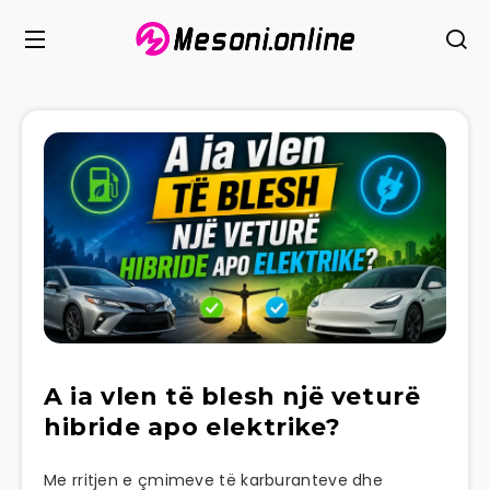
A ia vlen të blesh një veturë
hibride apo elektrike?
Me rritjen e çmimeve të karburanteve dhe