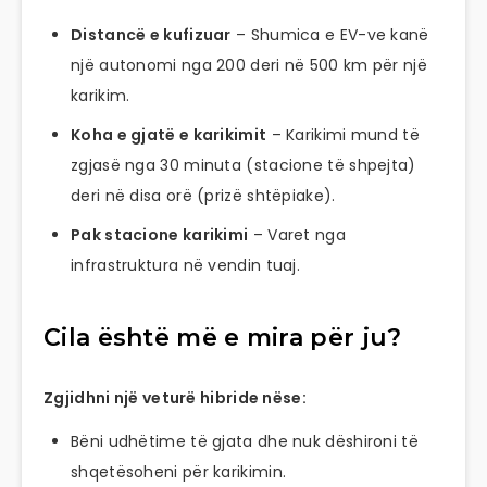
Distancë e kufizuar
– Shumica e EV-ve kanë
një autonomi nga 200 deri në 500 km për një
karikim.
Koha e gjatë e karikimit
– Karikimi mund të
zgjasë nga 30 minuta (stacione të shpejta)
deri në disa orë (prizë shtëpiake).
Pak stacione karikimi
– Varet nga
infrastruktura në vendin tuaj.
Cila është më e mira për ju?
Zgjidhni një veturë hibride nëse:
Bëni udhëtime të gjata dhe nuk dëshironi të
shqetësoheni për karikimin.