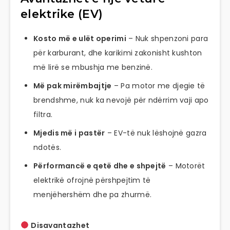
elektrike (EV)
Kosto më e ulët operimi
– Nuk shpenzoni para
për karburant, dhe karikimi zakonisht kushton
më lirë se mbushja me benzinë.
Më pak mirëmbajtje
– Pa motor me djegie të
brendshme, nuk ka nevojë për ndërrim vaji apo
filtra.
Mjedis më i pastër
– EV-të nuk lëshojnë gazra
ndotës.
Përformancë e qetë dhe e shpejtë
– Motorët
elektrikë ofrojnë përshpejtim të
menjëhershëm dhe pa zhurmë.
Disavantazhet