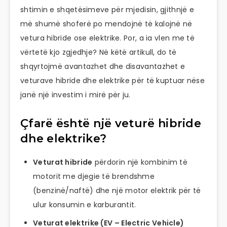
shtimin e shqetësimeve për mjedisin, gjithnjë e
më shumë shoferë po mendojnë të kalojnë në
vetura hibride ose elektrike. Por, a ia vlen me të
vërtetë kjo zgjedhje? Në këtë artikull, do të
shqyrtojmë avantazhet dhe disavantazhet e
veturave hibride dhe elektrike për të kuptuar nëse
janë një investim i mirë për ju.
Çfarë është një veturë hibride
dhe elektrike?
Veturat hibride
përdorin një kombinim të
motorit me djegie të brendshme
(benzinë/naftë) dhe një motor elektrik për të
ulur konsumin e karburantit.
Veturat elektrike (EV – Electric Vehicle)