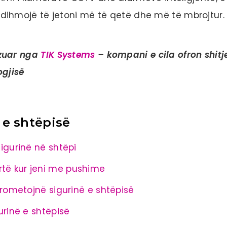
ju ndihmojë të jetoni më të qetë dhe më të mbrojtur.
izuar nga
TIK Systems
– kompani e cila ofron shitj
ogjisë
 e shtëpisë
 sigurinë në shtëpi
urtë kur jeni me pushime
ometojnë sigurinë e shtëpisë
gurinë e shtëpisë