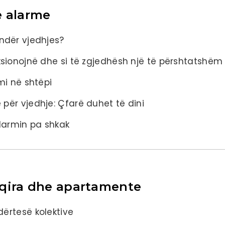
e alarme
undër vjedhjes?
nksionojnë dhe si të zgjedhësh një të përshtatshëm
mi në shtëpi
 për vjedhje: Çfarë duhet të dini
larmin pa shkak
 qira dhe apartamente
dërtesë kolektive