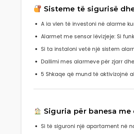
Sisteme të sigurisë dh
A ia vlen të investoni në alarme k
Alarmet me sensor lëvizjeje: Si fu
Si ta instaloni vetë një sistem alar
Dallimi mes alarmeve për zjarr dhe
5 Shkaqe që mund të aktivizojnë a
Siguria për banesa me
Si të siguroni një apartament në n