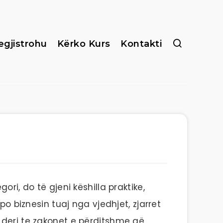
egjistrohu
Kërko Kurs
Kontakti
ri, do të gjeni këshilla praktike,
po biznesin tuaj nga vjedhjet, zjarret
 deri te zakonet e përditshme që