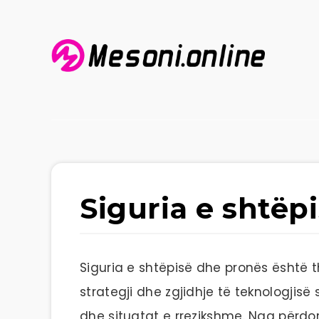
Siguria e shtëp
Siguria e shtëpisë dhe pronës është th
strategji dhe zgjidhje të teknologjisë
dhe situatat e rrezikshme. Nga përdo