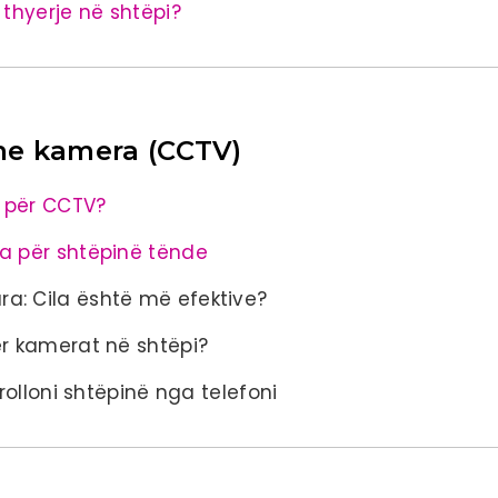
 thyerje në shtëpi?
me kamera (CCTV)
 për CCTV?
a për shtëpinë tënde
a: Cila është më efektive?
ër kamerat në shtëpi?
rolloni shtëpinë nga telefoni