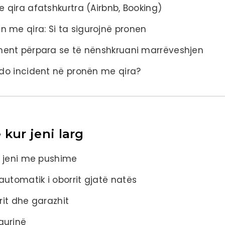
e qira afatshkurtra (Airbnb, Booking)
 me qira: Si ta sigurojnë pronen
ament përpara se të nënshkruani marrëveshjen
çdo incident në pronën me qira?
 kur jeni larg
ur jeni me pushime
utomatik i oborrit gjatë natës
rrit dhe garazhit
gurinë