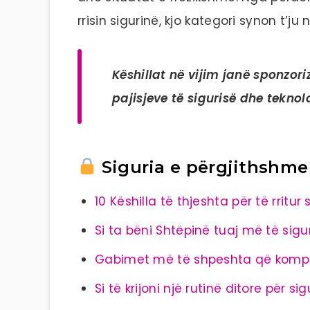
rrisin sigurinë, kjo kategori synon t’
Këshillat në vijim janë sponzor
pajisjeve të sigurisë dhe teknol
Siguria e përgjithshme
10 Këshilla të thjeshta për të rritur
Si ta bëni Shtëpinë tuaj më të sig
Gabimet më të shpeshta që kompr
Si të krijoni një rutinë ditore për si