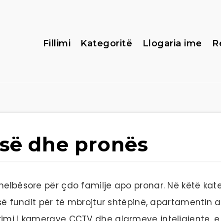
Fillimi
Kategoritë
Llogaria ime
R
isë dhe pronës
elbësore për çdo familje apo pronar. Në këtë katego
 së fundit për të mbrojtur shtëpinë, apartamentin a
rimi i kamerave CCTV dhe alarmeve inteligjente, e