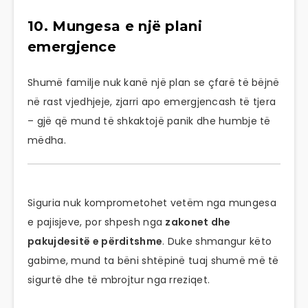
10. Mungesa e një plani
emergjence
Shumë familje nuk kanë një plan se çfarë të bëjnë
në rast vjedhjeje, zjarri apo emergjencash të tjera
– gjë që mund të shkaktojë panik dhe humbje të
mëdha.
Siguria nuk komprometohet vetëm nga mungesa
e pajisjeve, por shpesh nga
zakonet dhe
pakujdesitë e përditshme
. Duke shmangur këto
gabime, mund ta bëni shtëpinë tuaj shumë më të
sigurtë dhe të mbrojtur nga rreziqet.