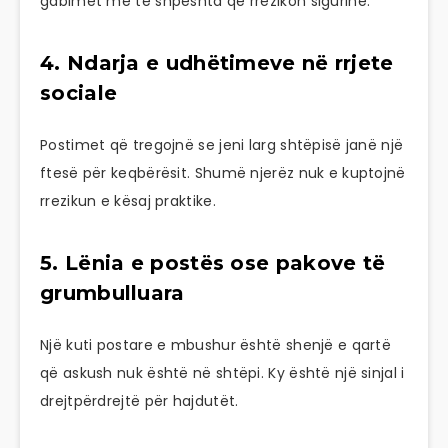
gabimet më të shpeshta që rrezikon sigurinë.
4. Ndarja e udhëtimeve në rrjete
sociale
Postimet që tregojnë se jeni larg shtëpisë janë një
ftesë për keqbërësit. Shumë njerëz nuk e kuptojnë
rrezikun e kësaj praktike.
5. Lënia e postës ose pakove të
grumbulluara
Një kuti postare e mbushur është shenjë e qartë
që askush nuk është në shtëpi. Ky është një sinjal i
drejtpërdrejtë për hajdutët.