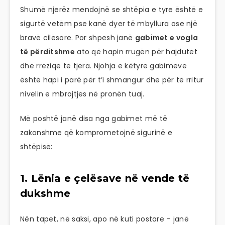
Shumë njerëz mendojnë se shtëpia e tyre është e
sigurtë vetëm pse kanë dyer të mbyllura ose një
bravë cilësore. Por shpesh janë
gabimet e vogla
të përditshme
ato që hapin rrugën për hajdutët
dhe rreziqe të tjera. Njohja e këtyre gabimeve
është hapi i parë për t’i shmangur dhe për të rritur
nivelin e mbrojtjes në pronën tuaj.
Më poshtë janë disa nga gabimet më të
zakonshme që komprometojnë sigurinë e
shtëpisë:
1. Lënia e çelësave në vende të
dukshme
Nën tapet, në saksi, apo në kuti postare – janë