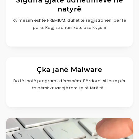
Siguria gjatë udhëtimeve në
natyrë
Ky mësim është PREMIUM, duhet të regjistroheni për të
parë. Regjistrohuni këtu ose Kyçuni
Çka janë Malware
Do të thotë program i dëmshëm. Përdoret si term për
ta përshkruar një familje të tërë të…