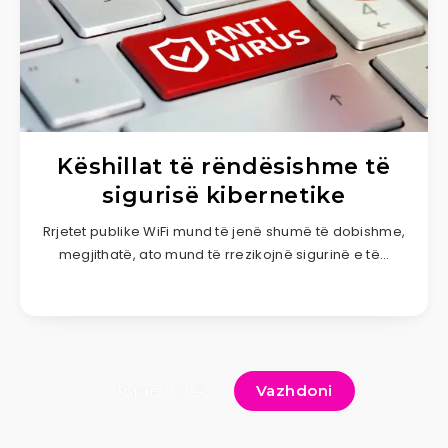
Këshillat të rëndësishme të
sigurisë kibernetike
Rrjetet publike WiFi mund të jenë shumë të dobishme,
megjithatë, ato mund të rrezikojnë sigurinë e të…
Vazhdoni
Page 1 of 4