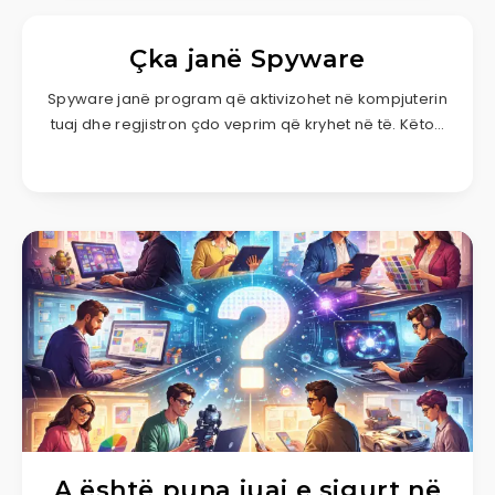
Çka janë Spyware
Spyware janë program që aktivizohet në kompjuterin
tuaj dhe regjistron çdo veprim që kryhet në të. Këto…
A është puna juaj e sigurt në