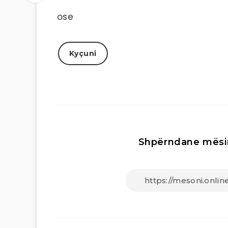
ose
Kyçuni
Shpërndane mësi