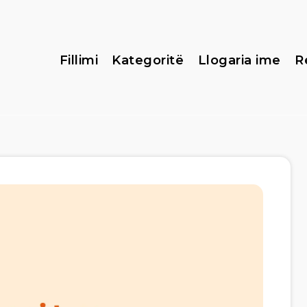
Fillimi
Kategoritë
Llogaria ime
R