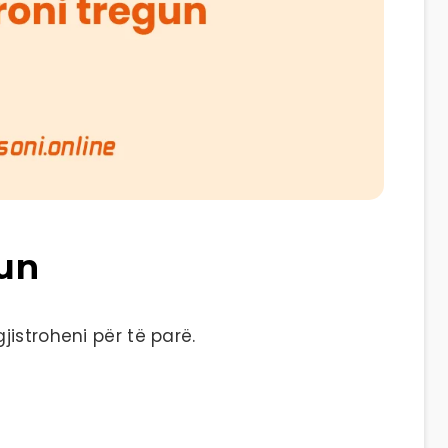
gun
istroheni për të parë.