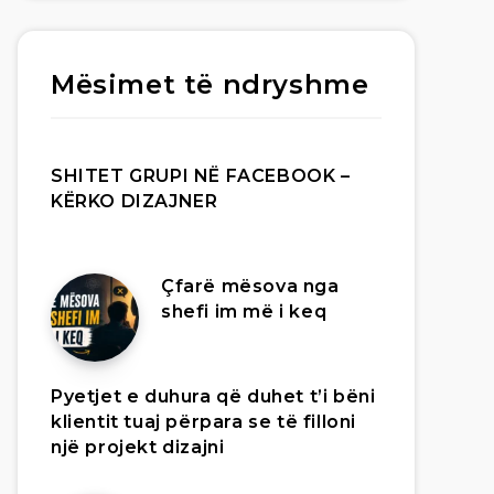
Mësimet të ndryshme
SHITET GRUPI NË FACEBOOK –
KËRKO DIZAJNER
Çfarë mësova nga
shefi im më i keq
Pyetjet e duhura që duhet t’i bëni
klientit tuaj përpara se të filloni
një projekt dizajni