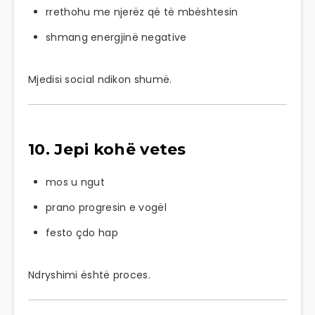
rrethohu me njerëz që të mbështesin
shmang energjinë negative
Mjedisi social ndikon shumë.
10. Jepi kohë vetes
mos u ngut
prano progresin e vogël
festo çdo hap
Ndryshimi është proces.