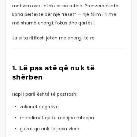
motivim ose i bllokuar në rutinë. Pranvera është
koha perfekte për një “reset” — një fillim i ri me
më shumë energji, fokus dhe qartësi.
Ja si ta rifillosh jetën me energji të re:
1. Lë pas atë që nuk të
shërben
Hapi i parë është të pastrosh:
zakonet negative
mendimet që të mbajnë mbrapa
gjërat që nuk të japin vlerë