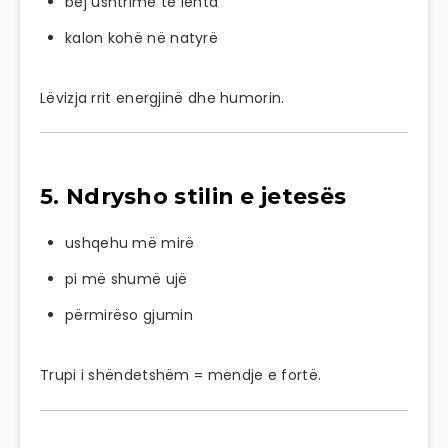
bëj ushtrime të lehta
kalon kohë në natyrë
Lëvizja rrit energjinë dhe humorin.
5. Ndrysho stilin e jetesës
ushqehu më mirë
pi më shumë ujë
përmirëso gjumin
Trupi i shëndetshëm = mendje e fortë.