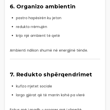
6. Organizo ambientin
pastro hapësirën ku jeton
redukto rrëmujën
krijo një ambient të qetë
Ambienti ndikon shumë në energjinë tënde.
7. Redukto shpërqendrimet
kufizo rrjetet sociale
largo gjërat që të marrin kohë pa vlerë
Fokus më i madh = progres më i shpejtë.