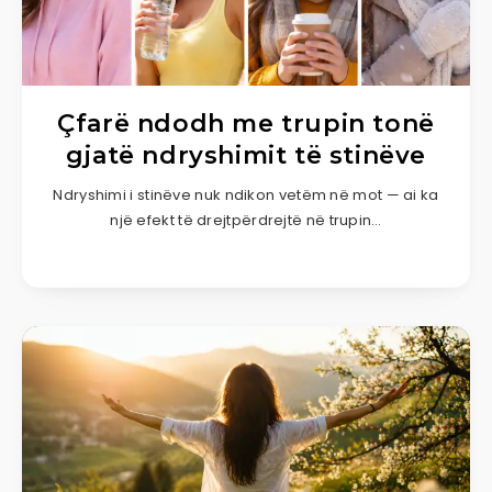
Çfarë ndodh me trupin tonë
gjatë ndryshimit të stinëve
Ndryshimi i stinëve nuk ndikon vetëm në mot — ai ka
një efekt të drejtpërdrejtë në trupin…