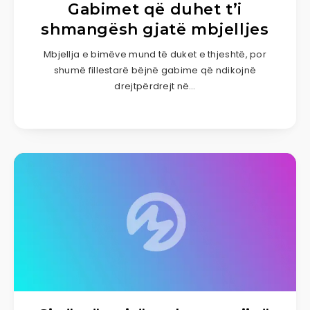
Gabimet që duhet t’i
shmangësh gjatë mbjelljes
Mbjellja e bimëve mund të duket e thjeshtë, por
shumë fillestarë bëjnë gabime që ndikojnë
drejtpërdrejt në…