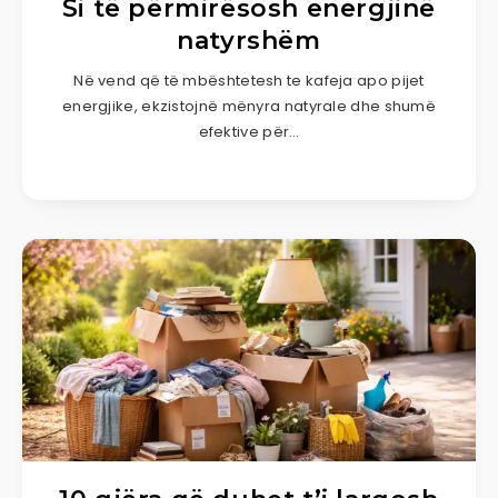
Si të përmirësosh energjinë
natyrshëm
Në vend që të mbështetesh te kafeja apo pijet
energjike, ekzistojnë mënyra natyrale dhe shumë
efektive për…