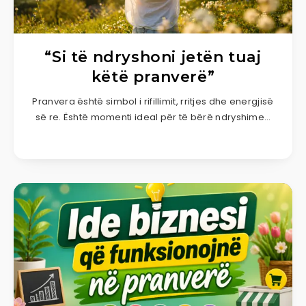
“Si të ndryshoni jetën tuaj
këtë pranverë”
Pranvera është simbol i rifillimit, rritjes dhe energjisë
së re. Është momenti ideal për të bërë ndryshime…