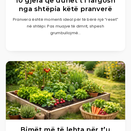
10 gjëra që duhet t’i largosh
nga shtëpia këtë pranverë
Pranvera është momenti ideal për të bërë një “reset”
në shtëpi. Pas muajve të dimrit, shpesh
grumbullojmë…
Bimët më të lehta për t’u