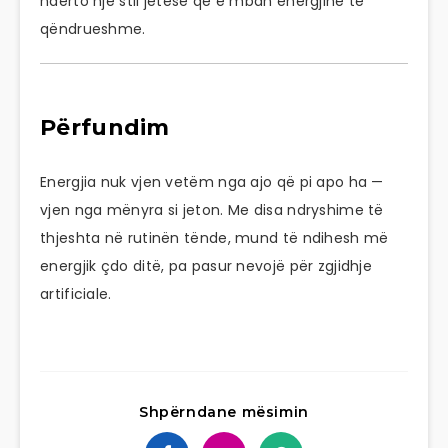
ndërto një stil jetese që e mban energjinë të
qëndrueshme.
Përfundim
Energjia nuk vjen vetëm nga ajo që pi apo ha —
vjen nga mënyra si jeton. Me disa ndryshime të
thjeshta në rutinën tënde, mund të ndihesh më
energjik çdo ditë, pa pasur nevojë për zgjidhje
artificiale.
Shpërndane mësimin