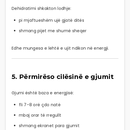
Dehidratimi shkakton lodhje:
pi mjaftueshëm ujë gjatë ditës
shmang pijet me shumë sheqer
Edhe mungesa e lehtë e ujit ndikon në energji.
5. Përmirëso cilësinë e gjumit
Gjumi është baza e energjisë:
fli 7–8 orë çdo natë
mbaj orar të rregullt
shmang ekranet para gjumit