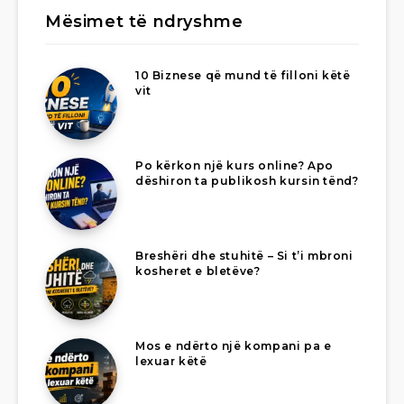
Mësimet të ndryshme
10 Biznese që mund të filloni këtë
vit
Po kërkon një kurs online? Apo
dëshiron ta publikosh kursin tënd?
Breshëri dhe stuhitë – Si t’i mbroni
kosheret e bletëve?
Mos e ndërto një kompani pa e
lexuar këtë