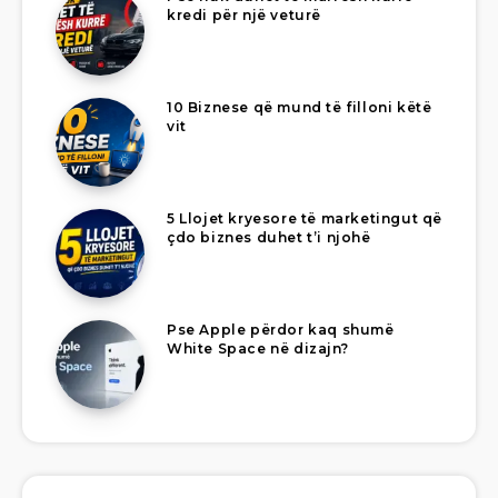
kredi për një veturë
10 Biznese që mund të filloni këtë
vit
5 Llojet kryesore të marketingut që
çdo biznes duhet t’i njohë
Pse Apple përdor kaq shumë
White Space në dizajn?