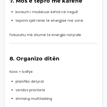
7. Mos e tepro me kafenë
konsum i moderuar është në rregull
teprimi sjell rënie të energjisë më vonë
Fokusohu më shumë te energjia natyrale.
8. Organizo ditën
Kaos = lodhje:
planifiko detyrat
vendos prioritete
shmang multitasking