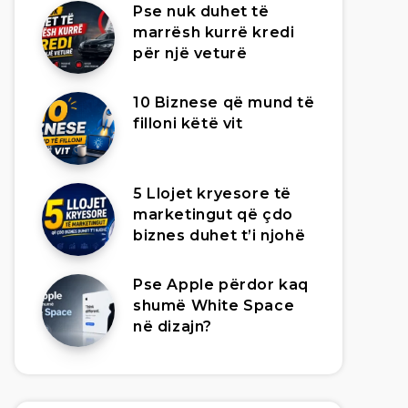
Pse nuk duhet të
marrësh kurrë kredi
për një veturë
10 Biznese që mund të
filloni këtë vit
5 Llojet kryesore të
marketingut që çdo
biznes duhet t’i njohë
Pse Apple përdor kaq
shumë White Space
në dizajn?