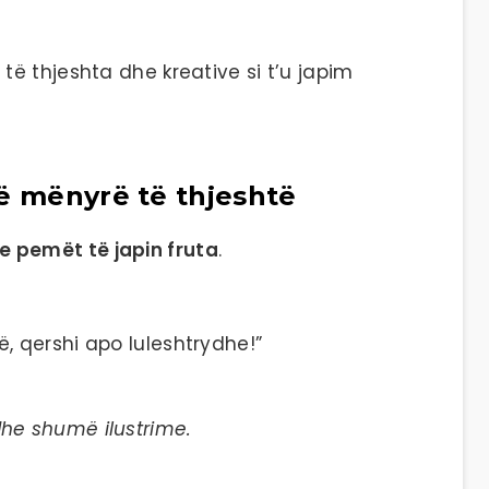
ë thjeshta dhe kreative si t’u japim
në mënyrë të thjeshtë
e pemët të japin fruta
.
ë, qershi apo luleshtrydhe!”
 dhe shumë ilustrime.