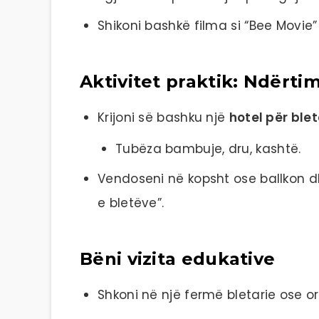
Shikoni bashkë filma si “Bee Movie
Aktivitet praktik: Ndërtim
Krijoni së bashku një
hotel për ble
Tubëza bambuje, dru, kashtë.
Vendoseni në kopsht ose ballkon d
e bletëve”.
Bëni vizita edukative
Shkoni në një fermë bletarie ose org