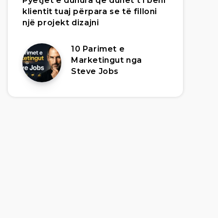
Pyetjet e duhura që duhet t’i bëni
klientit tuaj përpara se të filloni
një projekt dizajni
10 Parimet e
Marketingut nga
Steve Jobs