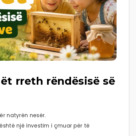
ët rreth rëndësisë së
për natyrën nesër.
 është një investim i çmuar për të