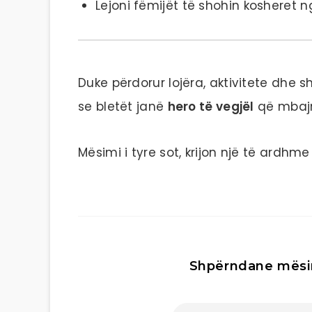
Lejoni fëmijët të shohin kosheret n
Duke përdorur lojëra, aktivitete dhe 
se bletët janë
hero të vegjël
që mbajnë
Mësimi i tyre sot, krijon një të ardhme
Shpërndane mësi