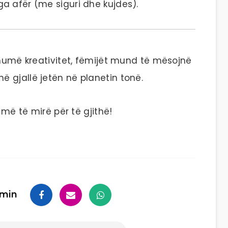
ga afër (me siguri dhe kujdes).
shumë kreativitet, fëmijët mund të mësojnë
 gjallë jetën në planetin tonë.
 më të mirë për të gjithë!
min