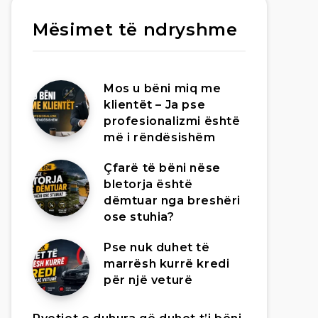
Mësimet të ndryshme
Mos u bëni miq me
klientët – Ja pse
profesionalizmi është
më i rëndësishëm
Çfarë të bëni nëse
bletorja është
dëmtuar nga breshëri
ose stuhia?
Pse nuk duhet të
marrësh kurrë kredi
për një veturë