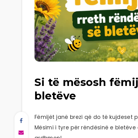
Si të mësosh fëmij
bletëve
Fëmijët janë brezi që do të kujdeset 
Mësimi i tyre për rëndësinë e bletëve
ardhmen!