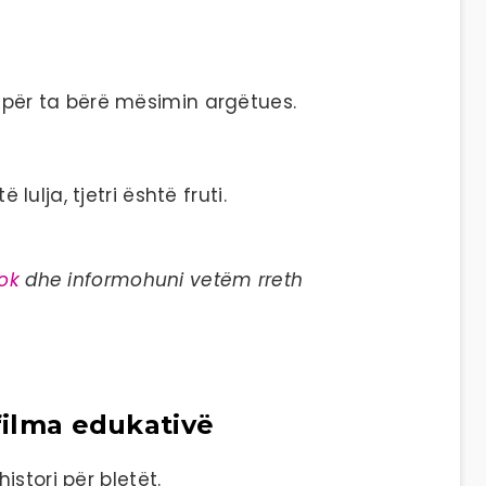
për ta bërë mësimin argëtues.
 lulja, tjetri është fruti.
ok
dhe informohuni vetëm rreth
filma edukativë
istori për bletët.