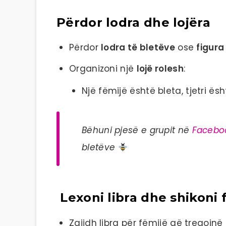
Përdor lodra dhe lojëra
Përdor
lodra të bletëve
ose
figura
Organizoni një
lojë rolesh
:
Një fëmijë është bleta, tjetri është
Bëhuni pjesë e grupit në
Facebo
bletëve
Lexoni libra dhe shikoni 
Zgjidh libra për fëmijë që tregojnë h