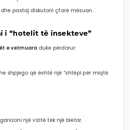
” dhe pastaj diskutoni çfarë mësuan.
i i “hotelit të insekteve”
tët e vetmuara
duke përdorur:
he shpjego që është një “shtëpi për miqtë
anizoni një vizitë tek një bletar.