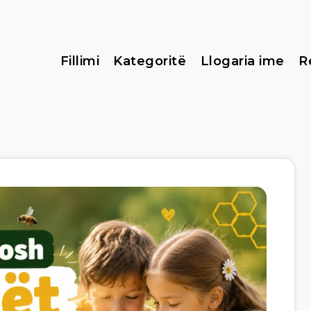
Fillimi
Kategoritë
Llogaria ime
R