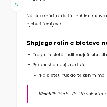
Në këtë mësim, do të shohim mënyra t
njohuri fëmijëve.
Shpjego rolin e bletëve 
Trego se bletët
ndihmojnë lulet dh
Përdor shembuj praktikë:
“Pa bletët, nuk do të kishim moll
Këshillë:
Përdor fjali të shkurtra