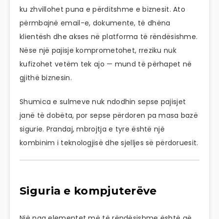
ku zhvillohet puna e përditshme e biznesit. Ato
përmbajnë email-e, dokumente, të dhëna
klientësh dhe akses në platforma të rëndësishme.
Nëse një pajisje komprometohet, rreziku nuk
kufizohet vetëm tek ajo — mund të përhapet në
gjithë biznesin.
Shumica e sulmeve nuk ndodhin sepse pajisjet
janë të dobëta, por sepse përdoren pa masa bazë
sigurie. Prandaj, mbrojtja e tyre është një
kombinim i teknologjisë dhe sjelljes së përdoruesit.
Siguria e kompjuterëve
Një nga elementet më të rëndësishme është që