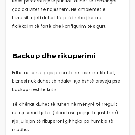
Nëse përdorni rrjete publike, duhet të shmangni
çdo aktivitet të ndjeshëm. Në ambientet e
biznesit, rrjeti duhet të jetë i mbrojtur me
fjalëkalim të fortë dhe konfigurim të sigurt.
Backup dhe rikuperimi
Edhe nëse një pajisje dëmtohet ose infektohet,
biznesi nuk duhet të ndalet. Kjo është arsyeja pse
backup-i është kritik.
Të dhënat duhet të ruhen në mënyrë të rregullt
në një vend tjetër (cloud ose pajisje të jashtme).
Kjo ju lejon të rikuperoni gjithçka pa humbje të
mëdha.