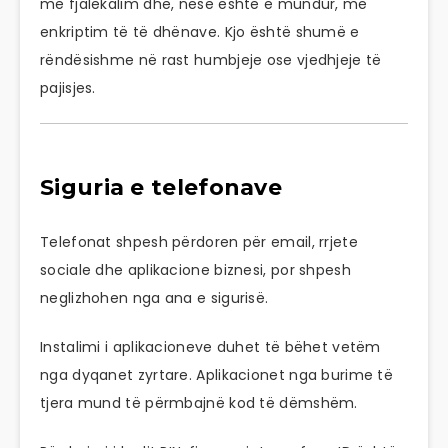
me fjalëkalim dhe, nëse është e mundur, me
enkriptim të të dhënave. Kjo është shumë e
rëndësishme në rast humbjeje ose vjedhjeje të
pajisjes.
Siguria e telefonave
Telefonat shpesh përdoren për email, rrjete
sociale dhe aplikacione biznesi, por shpesh
neglizhohen nga ana e sigurisë.
Instalimi i aplikacioneve duhet të bëhet vetëm
nga dyqanet zyrtare. Aplikacionet nga burime të
tjera mund të përmbajnë kod të dëmshëm.