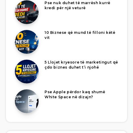
Pse nuk duhet të marrësh kurrë
kredi për një veturë
10 Biznese që mund të filloni këtë
vit
5 Llojet kryesore të marketingut që
çdo biznes duhet t’i njohë
Pse Apple përdor kaq shumë
White Space në dizajn?