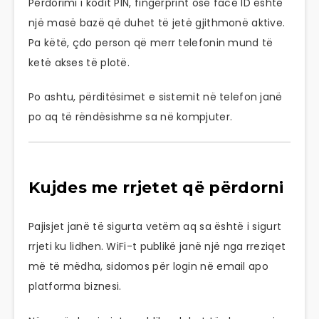
Përdorimi i kodit PIN, fingerprint ose face ID është
një masë bazë që duhet të jetë gjithmonë aktive.
Pa këtë, çdo person që merr telefonin mund të
ketë akses të plotë.
Po ashtu, përditësimet e sistemit në telefon janë
po aq të rëndësishme sa në kompjuter.
Kujdes me rrjetet që përdorni
Pajisjet janë të sigurta vetëm aq sa është i sigurt
rrjeti ku lidhen. WiFi-t publikë janë një nga rreziqet
më të mëdha, sidomos për login në email apo
platforma biznesi.