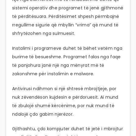
sistemi operativ dhe programet të jenë gjithmonë
të përditësuara. Përditësimet shpesh përmbajnë
rregullime sigurie që mbyllin “vrima” që mund të
shfrytëzohen nga sulmuesit.
Instalimi i programeve duhet të bëhet vetëm nga
burime të besueshme. Programet falas nga faqe
të panjohura janë një nga mënyrat më të
zakonshme për instalimin e malware.
Antivirusi ndihmon si një shtresë mbrojtjeje, por
nuk zëvendëson kujdesin e përdoruesit. Ai mund
të zbulojë shumë kërcënime, por nuk mund të
ndalojë çdo gabim njerëzor.
Gjithashtu, çdo kompjuter duhet të jetë i mbrojtur