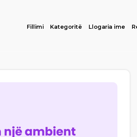
Fillimi
Kategoritë
Llogaria ime
R