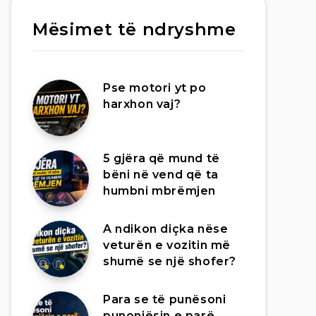
Mësimet të ndryshme
Pse motori yt po
harxhon vaj?
5 gjëra që mund të
bëni në vend që ta
humbni mbrëmjen
A ndikon diçka nëse
veturën e vozitin më
shumë se një shofer?
Para se të punësoni
punonjësin e parë,