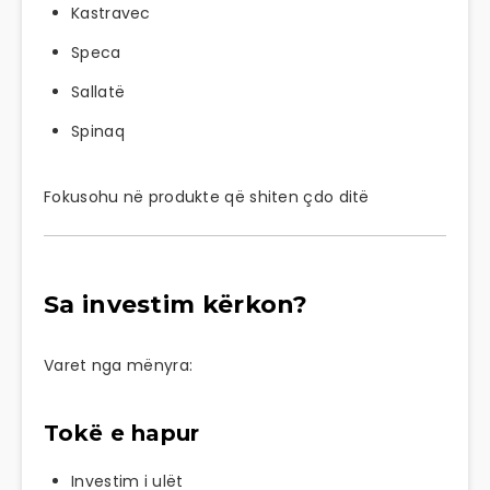
Kastravec
Speca
Sallatë
Spinaq
Fokusohu në produkte që shiten çdo ditë
Sa investim kërkon?
Varet nga mënyra:
Tokë e hapur
Investim i ulët