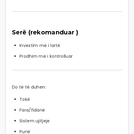
Serë (rekomanduar )
Investim më i lartë
Prodhim më i kontrolluar
Do të të duhen:
Tokë
Fara/fidanë
Sistem ujitjeje
Punë