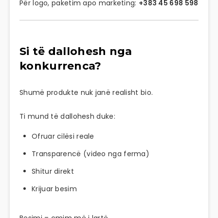
Për logo, paketim apo marketing:
+383 45 698 598
Si të dallohesh nga
konkurrenca?
Shumë produkte nuk janë realisht bio.
Ti mund të dallohesh duke:
Ofruar cilësi reale
Transparencë (video nga ferma)
Shitur direkt
Krijuar besim
Besimi = çmim më i lartë