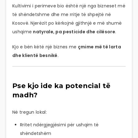
Kultivimi i perimeve bio është një nga bizneset më
të shëndetshme dhe me rritje të shpejtë në
Kosovë. Njerëzit po kërkojnë gjithnjë e më shumë
ushqime
natyrale, pa pesticide dhe cilësore
.
Kjo e bën këtë një biznes me
çmime më të larta
dhe klientë besnikë
.
Pse kjo ide ka potencial të
madh?
Në tregun lokal:
Rritet ndërgjegjësimi për ushqim të
shëndetshëm