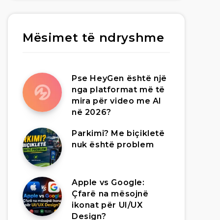
Mësimet të ndryshme
Pse HeyGen është një
nga platformat më të
mira për video me AI
në 2026?
Parkimi? Me biçikletë
nuk është problem
Apple vs Google:
Çfarë na mësojnë
ikonat për UI/UX
Design?