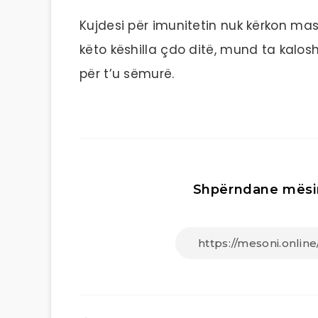
Kujdesi për imunitetin nuk kërkon ma
këto këshilla çdo ditë, mund ta kalos
për t’u sëmurë.
Shpërndane mësi