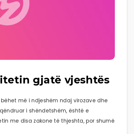
itetin gjatë vjeshtës
i bëhet më i ndjeshëm ndaj virozave dhe
 qëndruar i shëndetshëm, është e
etin me disa zakone të thjeshta, por shumë