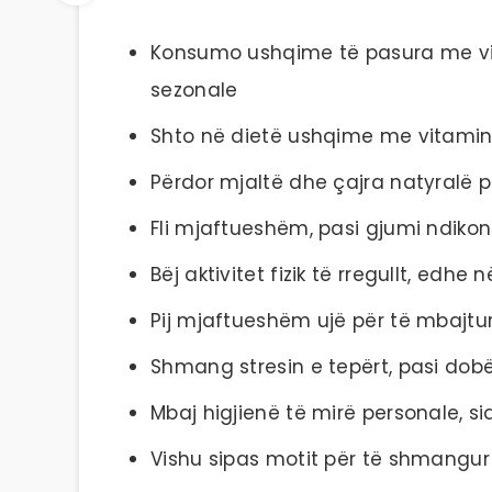
Konsumo ushqime të pasura me vi
sezonale
Shto në dietë ushqime me vitaminë
Përdor mjaltë dhe çajra natyralë p
Fli mjaftueshëm, pasi gjumi ndikon
Bëj aktivitet fizik të rregullt, edh
Pij mjaftueshëm ujë për të mbajtur
Shmang stresin e tepërt, pasi dob
Mbaj higjienë të mirë personale, s
Vishu sipas motit për të shmangur 