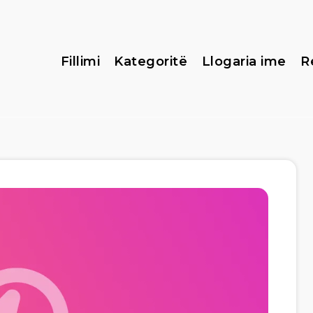
Fillimi
Kategoritë
Llogaria ime
R