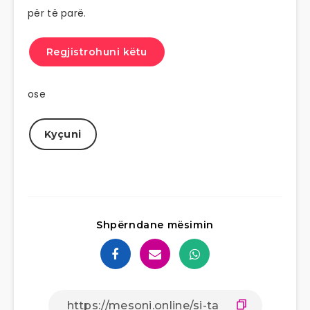
për të parë.
Regjistrohuni këtu
ose
Kyçuni
Shpërndane mësimin