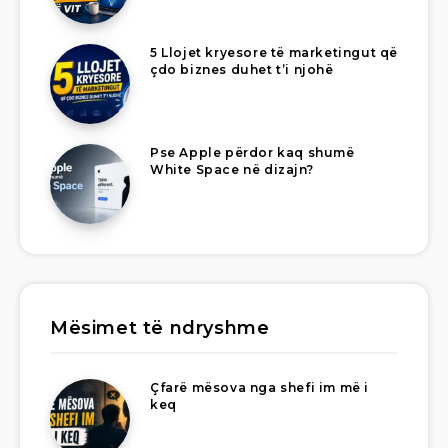
5 Llojet kryesore të marketingut që
çdo biznes duhet t’i njohë
Pse Apple përdor kaq shumë
White Space në dizajn?
Mësimet të ndryshme
Çfarë mësova nga shefi im më i
keq