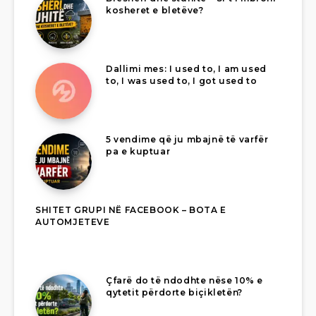
kosheret e bletëve?
Dallimi mes: I used to, I am used
to, I was used to, I got used to
5 vendime që ju mbajnë të varfër
pa e kuptuar
SHITET GRUPI NË FACEBOOK – BOTA E
AUTOMJETEVE
Çfarë do të ndodhte nëse 10% e
qytetit përdorte biçikletën?