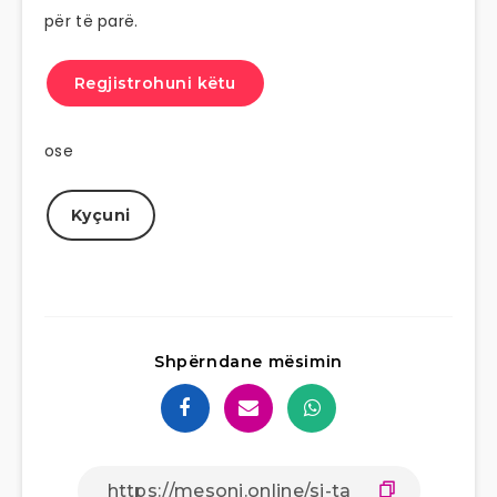
për të parë.
Regjistrohuni këtu
ose
Kyçuni
Shpërndane mësimin