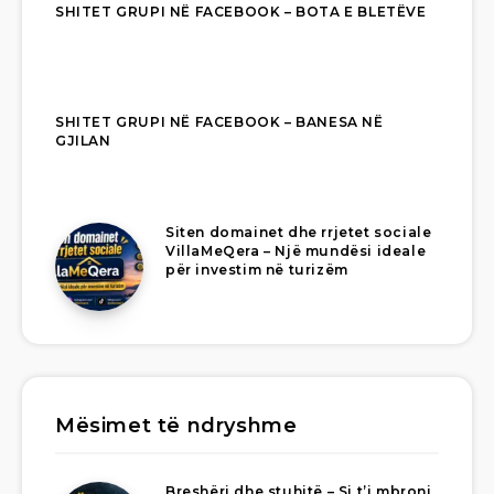
SHITET GRUPI NË FACEBOOK – BOTA E BLETËVE
SHITET GRUPI NË FACEBOOK – BANESA NË
GJILAN
Siten domainet dhe rrjetet sociale
VillaMeQera – Një mundësi ideale
për investim në turizëm
Mësimet të ndryshme
Breshëri dhe stuhitë – Si t’i mbroni