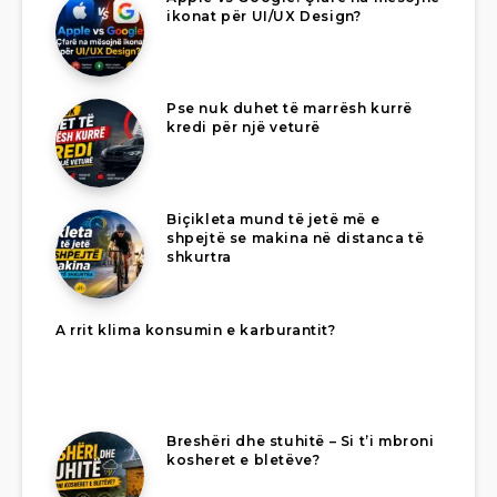
ikonat për UI/UX Design?
Pse nuk duhet të marrësh kurrë
kredi për një veturë
Biçikleta mund të jetë më e
shpejtë se makina në distanca të
shkurtra
A rrit klima konsumin e karburantit?
Breshëri dhe stuhitë – Si t’i mbroni
kosheret e bletëve?