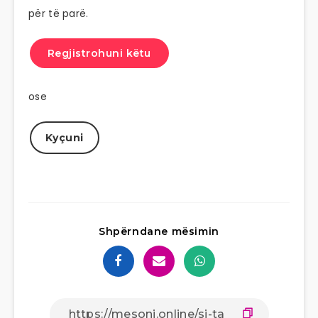
për të parë.
Regjistrohuni këtu
ose
Kyçuni
Shpërndane mësimin