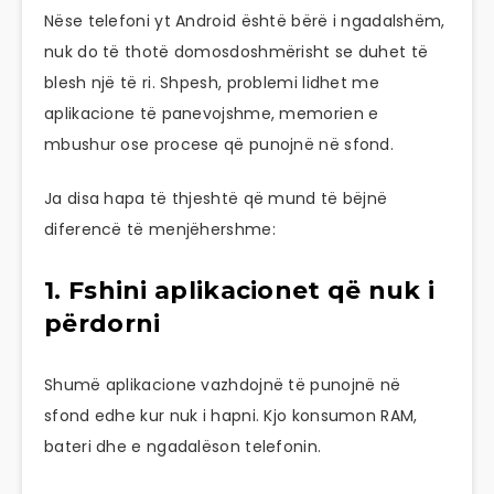
Nëse telefoni yt Android është bërë i ngadalshëm,
nuk do të thotë domosdoshmërisht se duhet të
blesh një të ri. Shpesh, problemi lidhet me
aplikacione të panevojshme, memorien e
mbushur ose procese që punojnë në sfond.
Ja disa hapa të thjeshtë që mund të bëjnë
diferencë të menjëhershme:
1. Fshini aplikacionet që nuk i
përdorni
Shumë aplikacione vazhdojnë të punojnë në
sfond edhe kur nuk i hapni. Kjo konsumon RAM,
bateri dhe e ngadalëson telefonin.