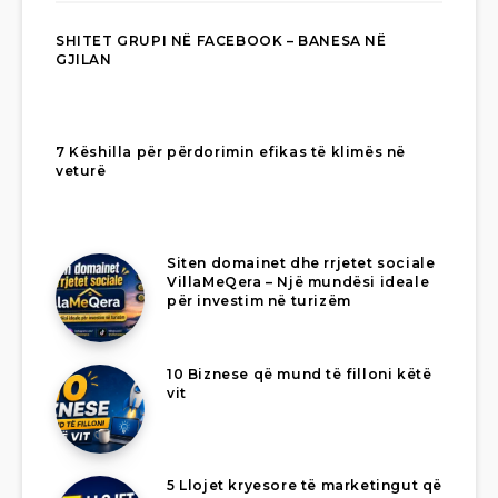
SHITET GRUPI NË FACEBOOK – BANESA NË
GJILAN
7 Këshilla për përdorimin efikas të klimës në
veturë
Siten domainet dhe rrjetet sociale
VillaMeQera – Një mundësi ideale
për investim në turizëm
10 Biznese që mund të filloni këtë
vit
5 Llojet kryesore të marketingut që