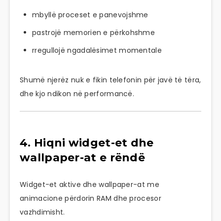
mbyllë proceset e panevojshme
pastrojë memorien e përkohshme
rregullojë ngadalësimet momentale
Shumë njerëz nuk e fikin telefonin për javë të tëra,
dhe kjo ndikon në performancë.
4. Hiqni widget-et dhe
wallpaper-at e rëndë
Widget-et aktive dhe wallpaper-at me
animacione përdorin RAM dhe procesor
vazhdimisht.