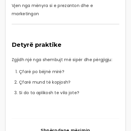
Vjen nga mënyra si e prezanton dhe e
marketingon
Detyrë praktike
Zgjidh një nga shembujt më sipër dhe përgjigju:
Çfarë po bëjnë mirë?
Çfarë mund të kopjosh?
Si do ta aplikosh te vila jote?
Shpërndane mësimin