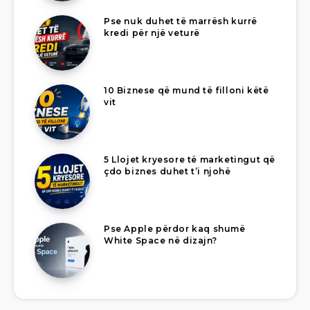
Pse nuk duhet të marrësh kurrë
kredi për një veturë
10 Biznese që mund të filloni këtë
vit
5 Llojet kryesore të marketingut që
çdo biznes duhet t’i njohë
Pse Apple përdor kaq shumë
White Space në dizajn?