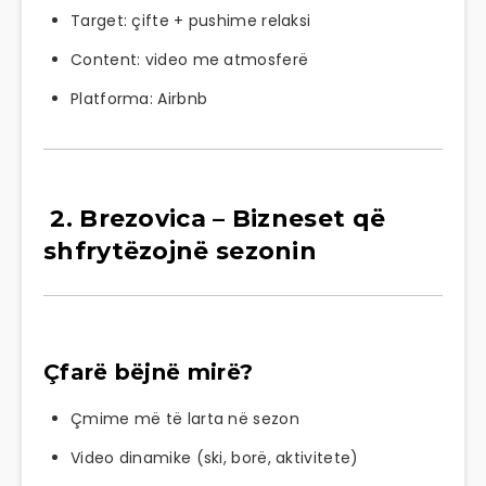
Target: çifte + pushime relaksi
Content: video me atmosferë
Platforma:
Airbnb
2.
Brezovica
– Bizneset që
shfrytëzojnë sezonin
Çfarë bëjnë mirë?
Çmime më të larta në sezon
Video dinamike (ski, borë, aktivitete)