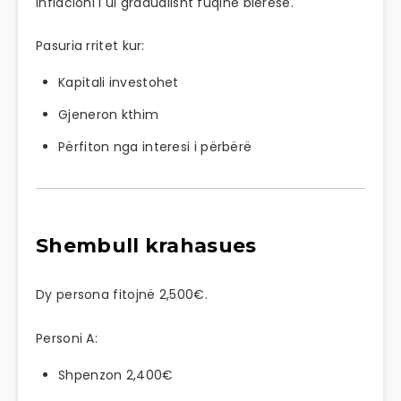
inflacioni i ul gradualisht fuqinë blerëse.
Pasuria rritet kur:
Kapitali investohet
Gjeneron kthim
Përfiton nga interesi i përbërë
Shembull krahasues
Dy persona fitojnë 2,500€.
Personi A:
Shpenzon 2,400€