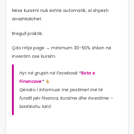
Nëse kursimi nuk është automatik, ai shpesh
anashkalohet.
Rregull praktik:
Çdo rritje page → minimum 30–50% shkon në
investim ose kursim.
Hyr në grupin në Facebook
“
Bota e
Financave
”
Qëndro i informuar me postimet më të
fundit për financa, kursime dhe investime –
bashkohu tani!