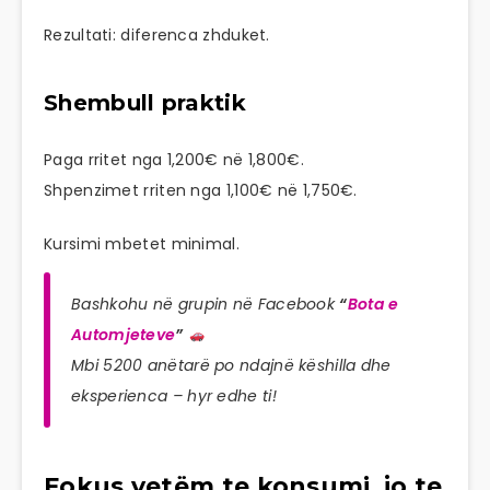
Rezultati: diferenca zhduket.
Shembull praktik
Paga rritet nga 1,200€ në 1,800€.
Shpenzimet rriten nga 1,100€ në 1,750€.
Kursimi mbetet minimal.
Bashkohu në grupin në Facebook
“
Bota e
Automjeteve
”
Mbi 5200 anëtarë po ndajnë këshilla dhe
eksperienca – hyr edhe ti!
Fokus vetëm te konsumi, jo te