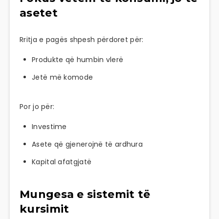
asetet
Rritja e pagës shpesh përdoret për:
Produkte që humbin vlerë
Jetë më komode
Por jo për:
Investime
Asete që gjenerojnë të ardhura
Kapital afatgjatë
Mungesa e sistemit të
kursimit