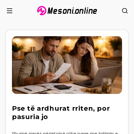
Pse të ardhurat rriten, por
pasuria jo
Shumë njerëz përjetojnë rritje page me kalimin e