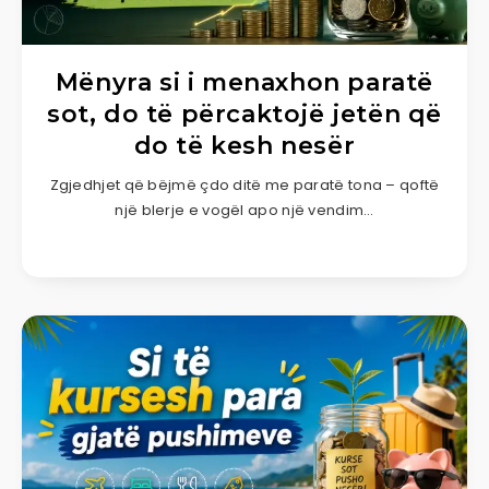
Mënyra si i menaxhon paratë
sot, do të përcaktojë jetën që
do të kesh nesër
Zgjedhjet që bëjmë çdo ditë me paratë tona – qoftë
një blerje e vogël apo një vendim…