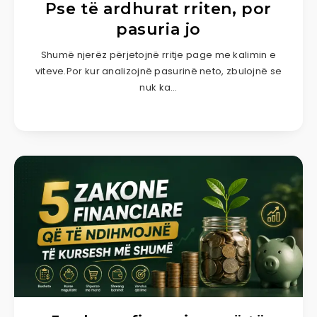
Pse të ardhurat rriten, por
pasuria jo
Shumë njerëz përjetojnë rritje page me kalimin e
viteve.Por kur analizojnë pasurinë neto, zbulojnë se
nuk ka…