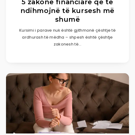
5 zakone financiare që të
ndihmojnë të kursesh më
shumë
Kursimi i parave nuk është gjithmonë çështje të
ardhurash të mëdha – shpesh është çështje
zakonesh të…