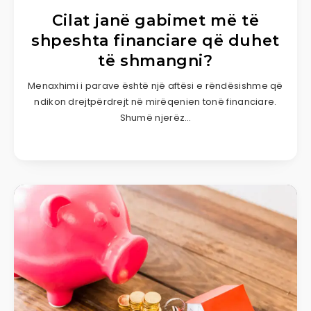
Cilat janë gabimet më të
shpeshta financiare që duhet
të shmangni?
Menaxhimi i parave është një aftësi e rëndësishme që
ndikon drejtpërdrejt në mirëqenien tonë financiare.
Shumë njerëz…