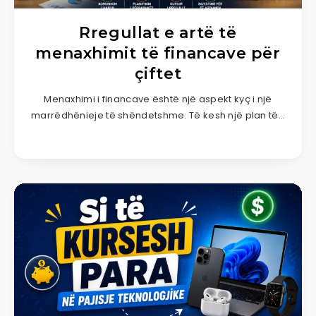
Rregullat e artë të
menaxhimit të financave për
çiftet
Menaxhimi i financave është një aspekt kyç i një
marrëdhënieje të shëndetshme. Të kesh një plan të…