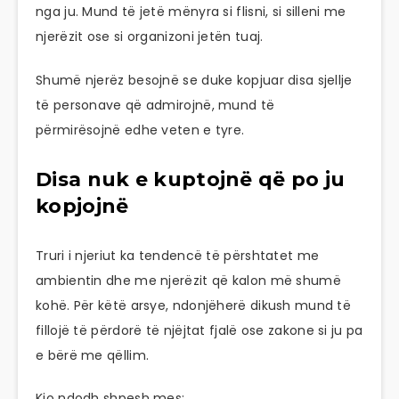
nga ju. Mund të jetë mënyra si flisni, si silleni me
njerëzit ose si organizoni jetën tuaj.
Shumë njerëz besojnë se duke kopjuar disa sjellje
të personave që admirojnë, mund të
përmirësojnë edhe veten e tyre.
Disa nuk e kuptojnë që po ju
kopjojnë
Truri i njeriut ka tendencë të përshtatet me
ambientin dhe me njerëzit që kalon më shumë
kohë. Për këtë arsye, ndonjëherë dikush mund të
fillojë të përdorë të njëjtat fjalë ose zakone si ju pa
e bërë me qëllim.
Kjo ndodh shpesh mes: