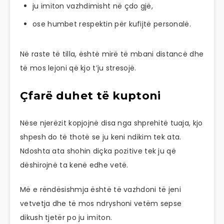
ju imiton vazhdimisht në çdo gjë,
ose humbet respektin për kufijtë personalë.
Në raste të tilla, është mirë të mbani distancë dhe
të mos lejoni që kjo t’ju stresojë.
Çfarë duhet të kuptoni
Nëse njerëzit kopjojnë disa nga shprehitë tuaja, kjo
shpesh do të thotë se ju keni ndikim tek ata.
Ndoshta ata shohin diçka pozitive tek ju që
dëshirojnë ta kenë edhe vetë.
Më e rëndësishmja është të vazhdoni të jeni
vetvetja dhe të mos ndryshoni vetëm sepse
dikush tjetër po ju imiton.