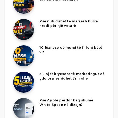
Pse nuk duhet të marrësh kurrë
kredi për një veturë
10 Biznese që mund të filloni këtë
vit
5 Llojet kryesore të marketingut që
çdo biznes duhet t’i njohë
Pse Apple përdor kaq shumë
White Space në dizajn?