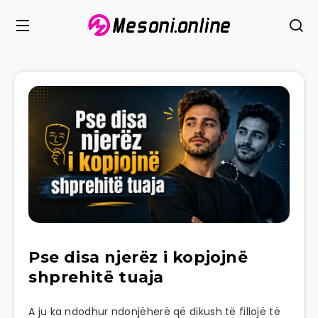
Pse disa njerëz i kopjojnë
shprehitë tuaja
A ju ka ndodhur ndonjëherë që dikush të fillojë të