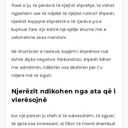
flasë si ju, të përdorë të njëjtat shprehje, të vishet
ngjashëm ose të ndjekë të njëjtat rutina? Shpesh,
njerëzit kopjojnë shprehitë e të tjerëve pa e
kuptuar fare. Kjo është një sjellje shumë më e
zakonshme sesa mendoni.
Në shumicën e rasteve, kopjimi i shprehive nuk
është diçka negative. Përkundrazi, shpesh lidhet
me admirimin, ndikimin ose dëshirën për t’u
ndjerë më të sigurt.
Njerëzit ndikohen nga ata që i
vlerësojnë
Kur një person ju sheh si të suksesshëm, të zgjuar,
të qetë ose interesant, ai fillon të marrë shembull