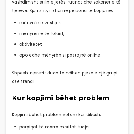
vazhdimisht stilin e jetës, rutinat dhe zakonet e të
tjerëve. Kjo i shtyn shumë persona të kopjojnë:
mënyrën e veshjes,
mënyrën e të folurit,
aktivitetet,
apo edhe mënyrën si postojnë online.
Shpesh, njerëzit duan të ndihen pjesë e një grupi
ose trendi.
Kur kopjimi bëhet problem
Kopjimi bëhet problem vetëm kur dikush:
përpiqet të marrë meritat tuaja,